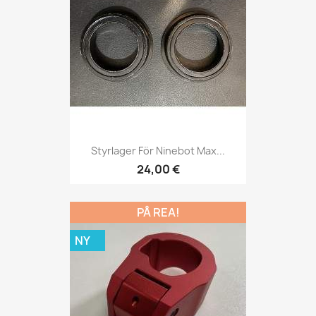
Styrlager För Ninebot Max...
24,00 €
PÅ REA!
NY