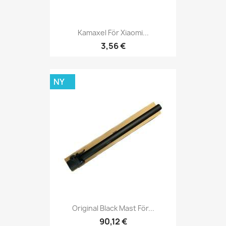
Kamaxel För Xiaomi...
3,56 €
NY
Original Black Mast För...
90,12 €