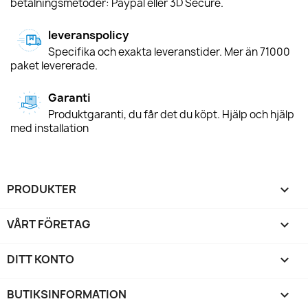
betalningsmetoder: Paypal eller 3D Secure.
leveranspolicy
Specifika och exakta leveranstider. Mer än 71000
paket levererade.
Garanti
Produktgaranti, du får det du köpt. Hjälp och hjälp
med installation
PRODUKTER

VÅRT FÖRETAG

DITT KONTO

BUTIKSINFORMATION
keyboard_arrow_down