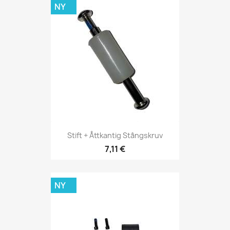
NY
Stift + Åttkantig Stångskruv
7,11 €
NY