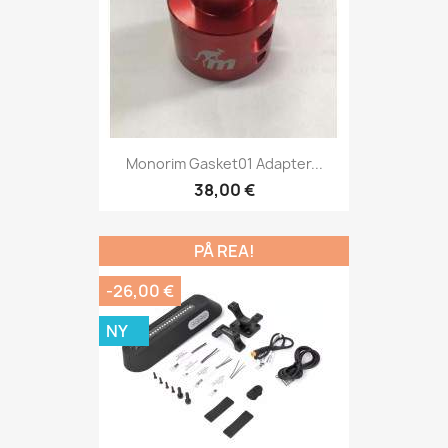
Monorim Gasket01 Adapter...
38,00 €
PÅ REA!
-26,00 €
NY