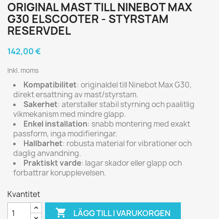
ORIGINAL MAST TILL NINEBOT MAX
G30 ELSCOOTER - STYRSTAM
RESERVDEL
142,00 €
Inkl. moms
Kompatibilitet
: originaldel till Ninebot Max G30,
direkt ersattning av mast/styrstam.
Sakerhet
: aterstaller stabil styrning och paalitlig
vikmekanism med mindre glapp.
Enkel installation
: snabb montering med exakt
passform, inga modifieringar.
Hallbarhet
: robusta material for vibrationer och
daglig anvandning.
Praktiskt varde
: lagar skador eller glapp och
forbattrar korupplevelsen.
Kvantitet

LÄGG TILL I VARUKORGEN