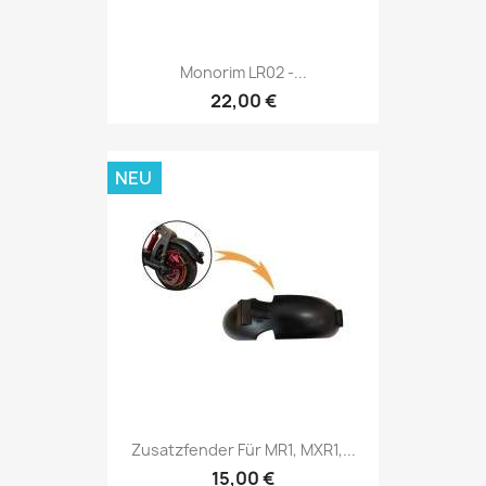
Monorim LR02 -...
22,00 €
NEU
Zusatzfender Für MR1, MXR1,...
15,00 €