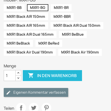
modell-: MXR1-BG
MXR1-BB
MXR1-BG
MXR1-BR
MXR1 Black AIR 150mm
MXR1-BBR
MXR1 Black AIR 165mm
MXR1 Black AIR Dual 150mm
MXR1 Black AIR Dual 165mm
MXR1 BeBlue
MXR1 BeBlack
MXR1 BeRed
MXR1 Black Air Dual 190mm
MXR1 Black Air 190mm
Menge

IN DEN WARENKORB
Eigenen Kommentar verfassen
Teilen