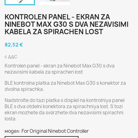
KONTROLEN PANEL - EKRAN ZA
NINEBOT MAX G30 S DVA NEZAVISIMI
KABELA ZA SPIRACHEN LOST
82,52 €
с ДДС
Kontrolen panel - ekran za Ninebot Max G30 s dva
nezavisimi kabela za spirachen lost
BLE kontrolna platka za Ninebot Max G30 s konektor za
dvoĭna spirachka.
Nadstroĭte do tazi platka s displeĭ na kontrolniya panel
BLE s dva otdelni konektora za spirachniya lost. S tozi
ekran mozhete da svŭrzhete dva nezavisimi spirachni
losta.
модел: For Original Ninebot Controller