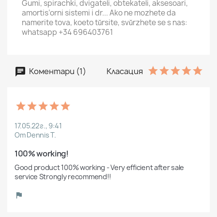
Gumi, spirachki, dvigateli, obtekateli, aksesoari,
amortis’orni sistemi i dr... Ako ne mozhete da
namerite tova, koeto tŭrsite, svŭrzhete se s nas:
whatsapp +34 696403761
Коментари (1)
Класация
17.05.22 г., 9:41
От Dennis T.
100% working!
Good product 100% working - Very efficient after sale 
service Strongly recommend!!