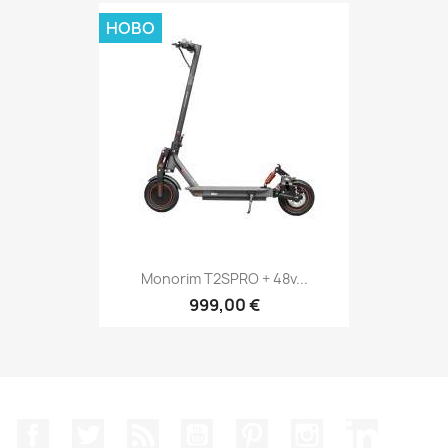
НОВО
Monorim T2SPRO + 48v...
999,00 €
Facebook
Twitter
RSS
YouTube
Pinterest
Instagram Feed
LinkedIn