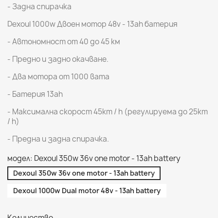
- Задна спирачка
Dexoul 1000w Двоен мотор 48v - 13ah батерия
- Автономност от 40 до 45 км
- Предно и задно окачване.
- Два мотора от 1000 вата
- Батерия 13ah
- Максимална скорост 45km / h (регулируема до 25km
/ h)
- Предна и задна спирачка.
модел: Dexoul 350w 36v one motor - 13ah battery
Dexoul 350w 36v one motor - 13ah battery
Dexoul 1000w Dual motor 48v - 13ah battery
Количество