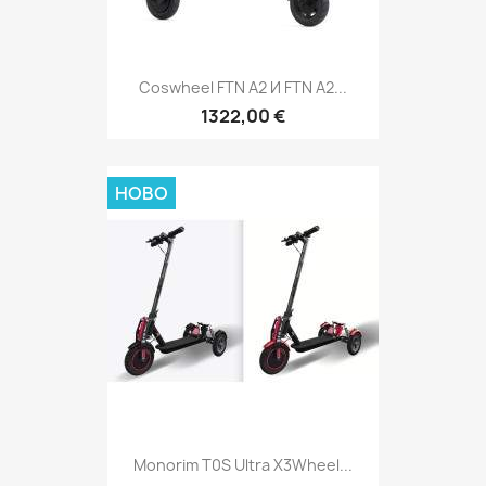
Coswheel FTN A2 И FTN A2...
1322,00 €
НОВО
Monorim T0S Ultra X3Wheel...