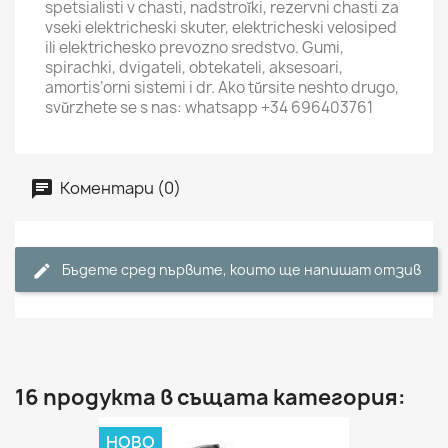
spetsialisti v chasti, nadstroĭki, rezervni chasti za
vseki elektricheski skuter, elektricheski velosiped
ili elektrichesko prevozno sredstvo. Gumi,
spirachki, dvigateli, obtekateli, aksesoari,
amortis’orni sistemi i dr. Ako tŭrsite neshto drugo,
svŭrzhete se s nas: whatsapp +34 696403761
Коментари (0)
Бъдете сред първите, които ще напишат отзив
16 продукта в същата категория:
НОВО