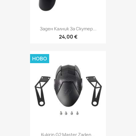
Заден Калник За Скутер...
24,00 €
НОВО
Kukirin G2 Master Zaden...