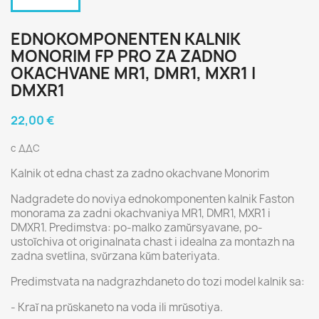
EDNOKOMPONENTEN KALNIK
MONORIM FP PRO ZA ZADNO
OKACHVANE MR1, DMR1, MXR1 I
DMXR1
22,00 €
с ДДС
Kalnik ot edna chast za zadno okachvane Monorim
Nadgradete do noviya ednokomponenten kalnik Faston
monorama za zadni okachvaniya MR1, DMR1, MXR1 i
DMXR1. Predimstva: po-malko zamŭrsyavane, po-
ustoĭchiva ot originalnata chast i idealna za montazh na
zadna svetlina, svŭrzana kŭm bateriyata.
Predimstvata na nadgrazhdaneto do tozi model kalnik sa:
- Kraĭ na prŭskaneto na voda ili mrŭsotiya.