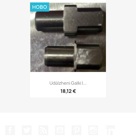
НОВО
Udŭlzheni Gaĭki I...
18,12 €
Facebook
Twitter
RSS
YouTube
Pinterest
Instagram Feed
LinkedIn