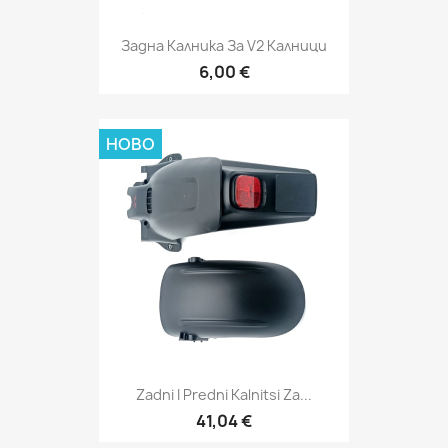
Задна Калника За V2 Калници
6,00 €
НОВО
Zadni I Predni Kalnitsi Za...
41,04 €