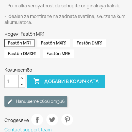
- Po-malka veroyatnost da schupite originalniya kalnik.
- Idealen za montirane na zadnata svetlina, svŭrzana kŭm
akumulatora.
модел: Fastón MR1
Fastón MR1
Fastón MXR1
Fastón DMR1
Fastón DMXR1
Fastón MRE
Количество

ДОБАВИ В КОЛИЧКАТА
Напишете свой отзив
Споделяне
Contact support team