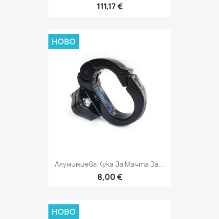
111,17 €
НОВО
Алуминиева Кука За Мачта За...
8,00 €
НОВО