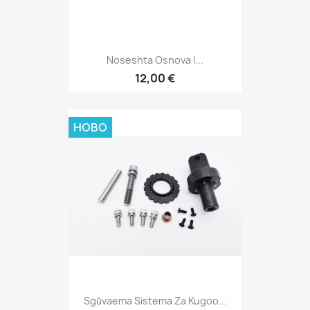
Noseshta Osnova I...
12,00 €
НОВО
Sgŭvaema Sistema Za Kugoo...