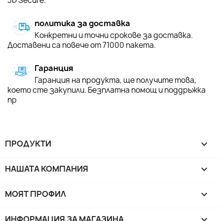
3D Secure.
политика за доставка
Конкретни и точни срокове за доставка.
Доставени са повече от 71000 пакета.
Гаранция
Гаранция на продукта, ще получите това,
което сте закупили. Безплатна помощ и поддръжка
пр
ПРОДУКТИ

НАШАТА КОМПАНИЯ

МОЯТ ПРОФИЛ

ИНФОРМАЦИЯ ЗА МАГАЗИНА
keyboard_arrow_down