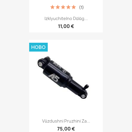
(1)
Izklyuchitelno Dŭlŭg...
11,00 €
НОВО
Vŭzdushni Pruzhini Za...
75,00 €