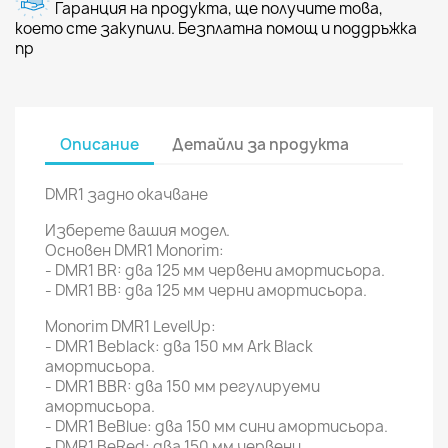
Гаранция на продукта, ще получите това,
което сте закупили. Безплатна помощ и поддръжка
пр
Описание
Детайли за продукта
DMR1 задно окачване
Изберете вашия модел.
Основен DMR1 Monorim:
- DMR1 BR: два 125 мм червени амортисьора.
- DMR1 BB: два 125 мм черни амортисьора.
Monorim DMR1 LevelUp:
- DMR1 Beblack: два 150 мм Ark Black
амортисьора.
- DMR1 BBR: два 150 мм регулируеми
амортисьора.
- DMR1 BeBlue: два 150 мм сини амортисьора.
- DMR1 BeRed: два 150 мм червени