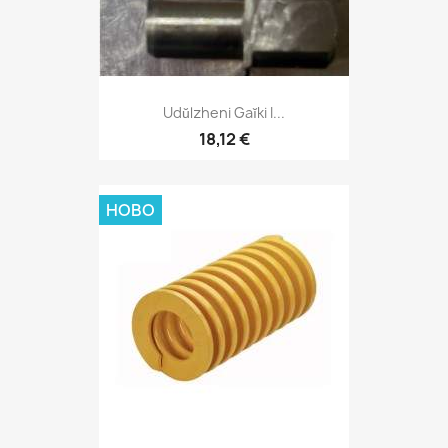
Udŭlzheni Gaĭki I...
18,12 €
НОВО