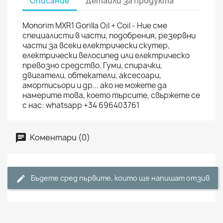
Описание
Детайли за продукта
Monorim MXR1 Gorilla Oil + Coil - Ние сме
специалисти в части, подобрения, резервни
части за всеки електрически скутер,
електрически велосипед или електрическо
превозно средство. Гуми, спирачки,
двигатели, обтекатели, аксесоари,
амортисьори и др... ако не можете да
намерите това, което търсите, свържете се
с нас: whatsapp +34 696403761
Коментари (0)
Бъдете сред първите, които ще напишат отзив