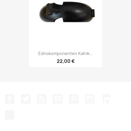
Ednokomponenten Kalnik...
22,00 €
Facebook
Twitter
RSS
YouTube
Pinterest
Instagram Feed
LinkedIn
TikTok