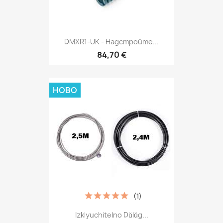
DMXR1-UK - Надстройте...
84,70 €
НОВО
(1)
Izklyuchitelno Dŭlŭg...