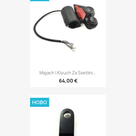
Migach I Klyuch Za Svetlini...
64,00 €
НОВО