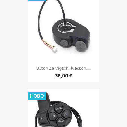
Buton Za Migach I Klakson....
38,00 €
НОВО