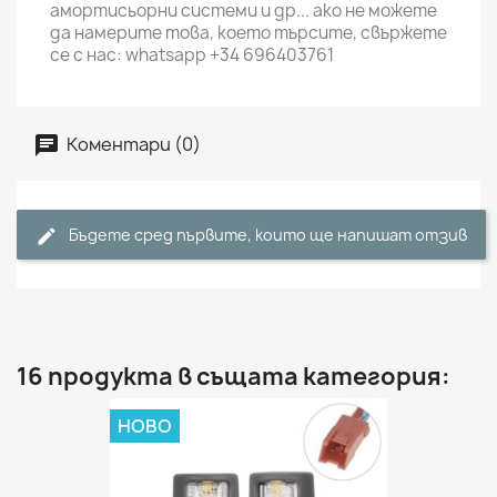
амортисьорни системи и др... ако не можете
да намерите това, което търсите, свържете
се с нас: whatsapp +34 696403761
Коментари (0)
Бъдете сред първите, които ще напишат отзив
16 продукта в същата категория:
НОВО