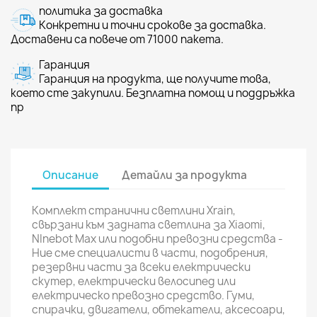
политика за доставка
Конкретни и точни срокове за доставка.
Доставени са повече от 71000 пакета.
Гаранция
Гаранция на продукта, ще получите това,
което сте закупили. Безплатна помощ и поддръжка
пр
Описание
Детайли за продукта
Комплект странични светлини Xrain,
свързани към задната светлина за Xiaomi,
NInebot Max или подобни превозни средства -
Ние сме специалисти в части, подобрения,
резервни части за всеки електрически
скутер, електрически велосипед или
електрическо превозно средство. Гуми,
спирачки, двигатели, обтекатели, аксесоари,