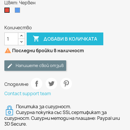
Цвят: Червен
Син
Червен
Количество

ДОБАВИ В КОЛИЧКАТА

Последни бройки в наличност
Напишете свой отзив
Споделяне
Contact support team
Политика за сигурност.
Сигурна покупка със SSL сертификат за
сигурност. Сигурни методи на плащане: Paypal или
3D Secure.