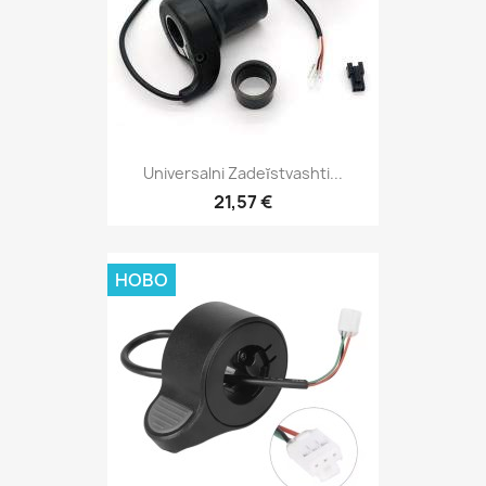
Universalni Zadeĭstvashti...
21,57 €
НОВО