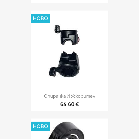
НОВО
Спирачка И Ускорител
64,60 €
НОВО