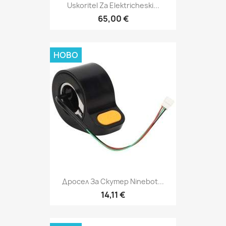
Uskoritel Za Elektricheski...
65,00 €
НОВО
Дросел За Скутер Ninebot...
14,11 €