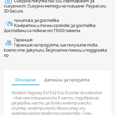
Сигурна покупка със SSL сертификат за
сигурност. Сигурни методи на плащане: Paypal или
3D Secure.
политика за доставка
Конкретни и точни срокове за доставка.
Доставени са повече от 71000 пакета.
Гаранция
Гаранция на продукта, ще получите това,
което сте закупили. Безплатна помощ и поддръжка
пр
Описание
Детайли за продукта
Ninebot Segway Es1 Es2 Es4 Scooter Accelerator
- Ние сме специалисти в части, подобрения,
резервни части за всеки електрически
скутер, електрически велосипед или
електрическо превозно средство. Гуми,