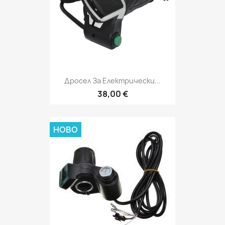
Дросел За Електрически...
38,00 €
НОВО