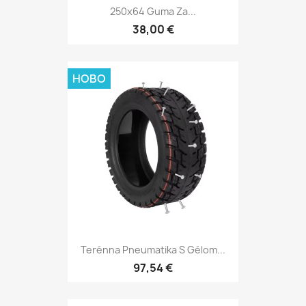
250x64 Guma Za...
38,00 €
НОВО
Terénna Pneumatika S Gélom...
97,54 €