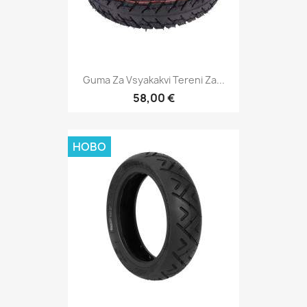
Guma Za Vsyakakvi Tereni Za...
58,00 €
НОВО