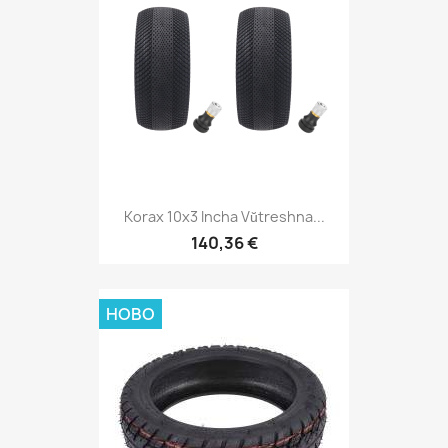
Korax 10x3 Incha Vŭtreshna...
140,36 €
НОВО