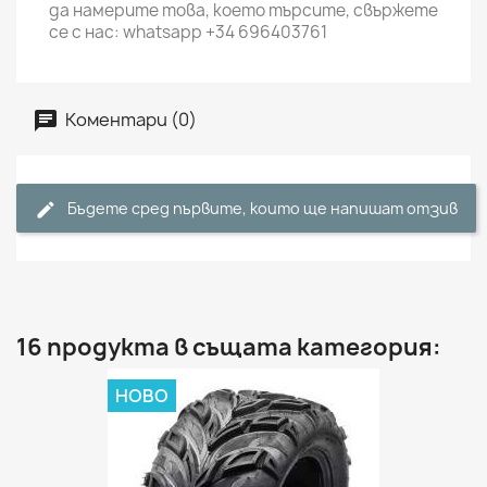
да намерите това, което търсите, свържете
се с нас: whatsapp +34 696403761
Коментари (0)
Бъдете сред първите, които ще напишат отзив
16 продукта в същата категория:
НОВО