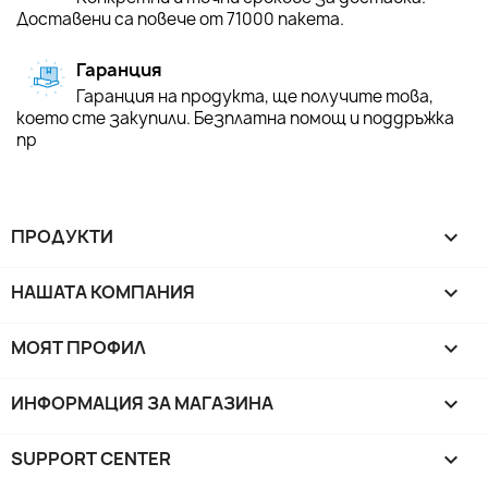
Доставени са повече от 71000 пакета.
Гаранция
Гаранция на продукта, ще получите това,
което сте закупили. Безплатна помощ и поддръжка
пр
ПРОДУКТИ

НАШАТА КОМПАНИЯ

МОЯТ ПРОФИЛ

ИНФОРМАЦИЯ ЗА МАГАЗИНА
keyboard_arrow_down
SUPPORT CENTER
