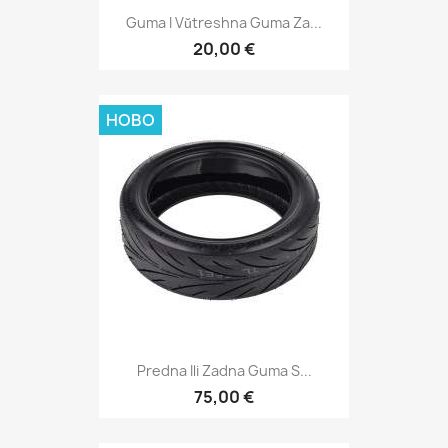
Guma I Vŭtreshna Guma Za...
20,00 €
НОВО
Predna Ili Zadna Guma S...
75,00 €