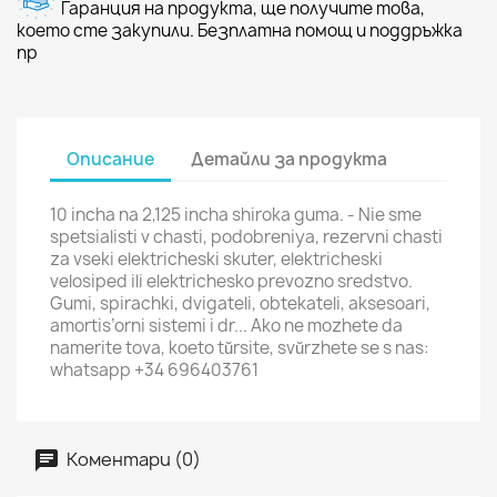
Гаранция на продукта, ще получите това,
което сте закупили. Безплатна помощ и поддръжка
пр
Описание
Детайли за продукта
10 incha na 2,125 incha shiroka guma. - Nie sme
spetsialisti v chasti, podobreniya, rezervni chasti
za vseki elektricheski skuter, elektricheski
velosiped ili elektrichesko prevozno sredstvo.
Gumi, spirachki, dvigateli, obtekateli, aksesoari,
amortis’orni sistemi i dr... Ako ne mozhete da
namerite tova, koeto tŭrsite, svŭrzhete se s nas:
whatsapp +34 696403761
Коментари (0)