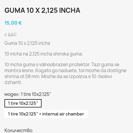
GUMA 10 X 2,125 INCHA
15,00 €
с ДДС
Guma 10 x 2,125 incha
10 incha na 2,125 incha shiroka guma.
10 incha guma s vŭlnoobrazen protektor. Tazi guma se
montira lesno. Kogato go naduete, toĭ mozhe da dostigne
shirina ot 58 mm. Mozhe da se izpolzva s 10-tsolovi
dzhanti.
модел: 1 tire 10x2.125"
1 tire 10x2.125"
1 tire 10x2.125" + internal air chamber
Количество