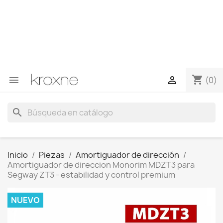
Si no has encontrado el producto que buscas o tienes
dudas sobre un producto en concreto tú puedes
contactar con nosotros a través de Whatsapp para
obtener una respuesta más rápida a tus consultas -->
Whatsapp +34 696403761
shopping_cart


(0)
search
Inicio
Piezas
Amortiguador de dirección
Amortiguador de direccion Monorim MDZT3 para
Segway ZT3 - estabilidad y control premium
NUEVO