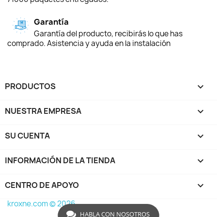
Garantía
Garantía del producto, recibirás lo que has
comprado. Asistencia y ayuda en la instalación
PRODUCTOS

NUESTRA EMPRESA

SU CUENTA

INFORMACIÓN DE LA TIENDA
keyboard_arrow_down
CENTRO DE APOYO

kroxne.com © 2026
HABLA CON NOSOTROS