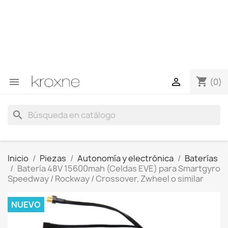
Si no has encontrado el producto que buscas o tienes
dudas sobre un producto en concreto tú puedes
contactar con nosotros a través de Whatsapp para
obtener una respuesta más rápida a tus consultas -->
Whatsapp +34 696403761
shopping_cart


(0)
search
Inicio
Piezas
Autonomía y electrónica
Baterías
Batería 48V 15600mah (Celdas EVE) para Smartgyro
Speedway / Rockway / Crossover, Zwheel o similar
NUEVO