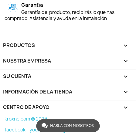
Garantía
Garantía del producto, recibirás lo que has
comprado. Asistencia y ayuda en la instalación
PRODUCTOS

NUESTRA EMPRESA

SU CUENTA

INFORMACIÓN DE LA TIENDA
keyboard_arrow_down
CENTRO DE APOYO

kroxne.com © 2026
HABLA CON NOSOTROS
facebook -
youtube -
instagram