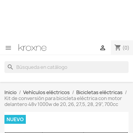
Si no has encontrado el producto que buscas o tienes
dudas sobre un producto en concreto tú puedes
contactar con nosotros a través de Whatsapp para
obtener una respuesta más rápida a tus consultas -->
Whatsapp +34 696403761
shopping_cart


(0)
search
Inicio
Vehículos eléctricos
Bicicletas eléctricas
Kit de conversión para bicicleta eléctrica con motor
delantero 48v 1000w de 20, 26, 27,5, 28, 29", 700cc
NUEVO