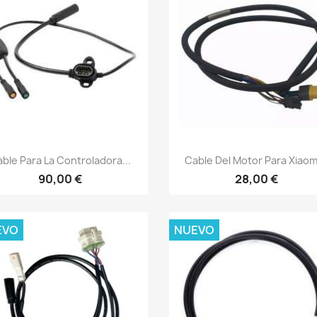
Vista rápida
Vista rápida


ble Para La Controladora...
Cable Del Motor Para Xiaomi
90,00 €
28,00 €
EVO
NUEVO