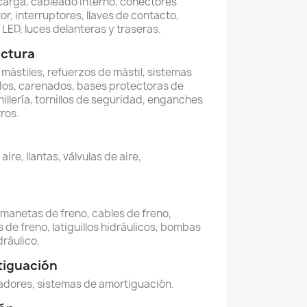
carga, cableado interno, conectores
or, interruptores, llaves de contacto,
LED, luces delanteras y traseras.
uctura
, mástiles, refuerzos de mástil, sistemas
dos, carenados, bases protectoras de
illería, tornillos de seguridad, enganches
ros.
re, llantas, válvulas de aire,
, manetas de freno, cables de freno,
 de freno, latiguillos hidráulicos, bombas
dráulico.
tiguación
dores, sistemas de amortiguación.