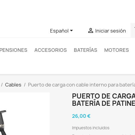
as sobre un producto en concreto tú puedes contactar con nos
s


Español
Iniciar sesión
PENSIONES
ACCESORIOS
BATERÍAS
MOTORES
Cables
Puerto de carga con cable interno para baterí
PUERTO DE CARGA
BATERÍA DE PATIN
26,00 €
Impuestos incluidos