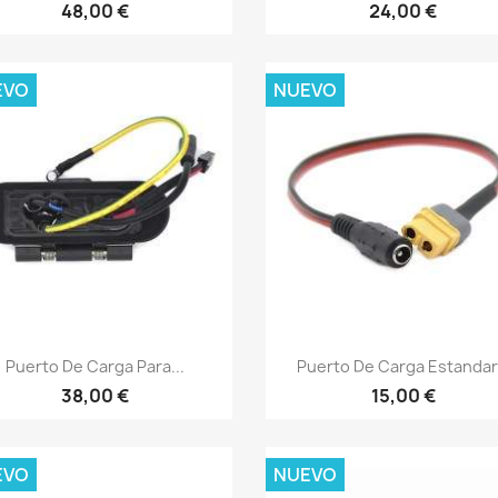
48,00 €
24,00 €
EVO
NUEVO
Vista rápida
Vista rápida


Puerto De Carga Para...
Puerto De Carga Estandar.
38,00 €
15,00 €
EVO
NUEVO