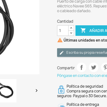
Puerto de carga con cable int
eléctrico Navee S65. Repuest
o cableado dañado.
Cantidad

AÑADIR 

Últimas unidades en st
Escriba su propia reseña
Compartir
Póngase en contacto con el 
Política de seguridad

Compra segura con cer
seguros: Paypal o 3D Secure.
Política de entrega