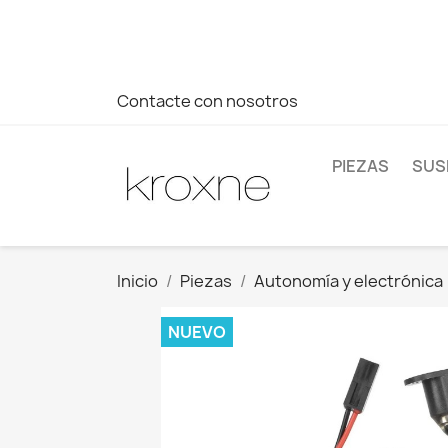
Si no has encontrado el producto que buscas o tienes dud
más rápida a tus consultas --> Whatsapp +34 696403761
Contacte con nosotros
PIEZAS
SUS
Inicio
Piezas
Autonomía y electrónica
NUEVO