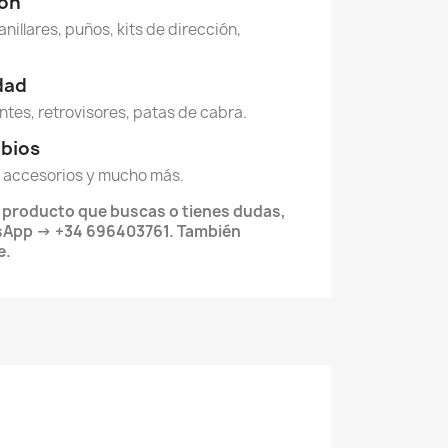
ión
anillares, puños, kits de dirección,
idad
ntes, retrovisores, patas de cabra.
mbios
 accesorios y mucho más.
l producto que buscas o tienes dudas,
sApp → +34 696403761. También
e.