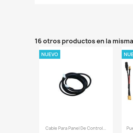
16 otros productos en la misma
NUEVO
NU
Vista rápida

Cable Para Panel De Control...
Pue