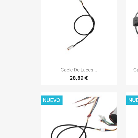
Vista rápida

Cable De Luces...
Ca
28,89 €
NUEVO
NU