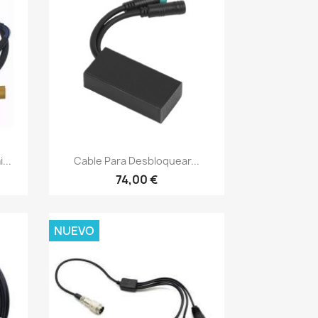
Vista rápida

...
Cable Para Desbloquear...
74,00 €
NUEVO