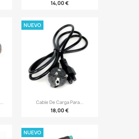
14,00 €
NUEVO
Vista rápida

..
Cable De Carga Para...
18,00 €
NUEVO