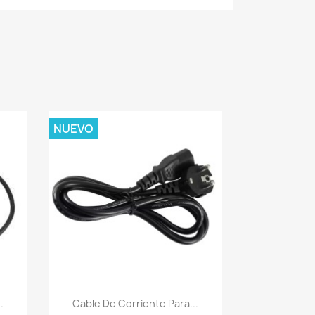
NUEVO
Vista rápida

.
Cable De Corriente Para...