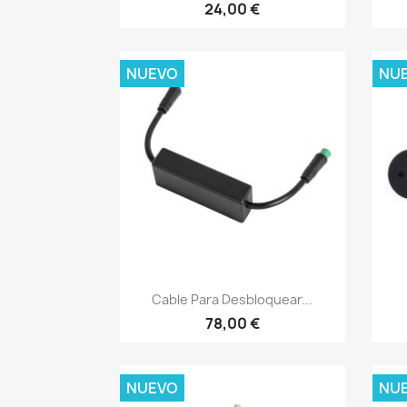
24,00 €
NUEVO
NU
Vista rápida

Cable Para Desbloquear...
78,00 €
NUEVO
NU