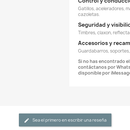
Control y conducc
Gatillos, aceleradores, m
cazoletas.
Seguridad y visibil
Timbres, claxon, reflecta
Accesorios y reca
Guardabarros, soportes,
Si no has encontrado e
contáctanos por What
disponible por iMessag
Sea el primero en escribir una reseña