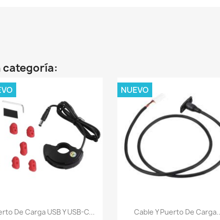
 categoría:
EVO
NUEVO
Vista rápida
Vista rápida


rto De Carga USB Y USB-C...
Cable Y Puerto De Carga..