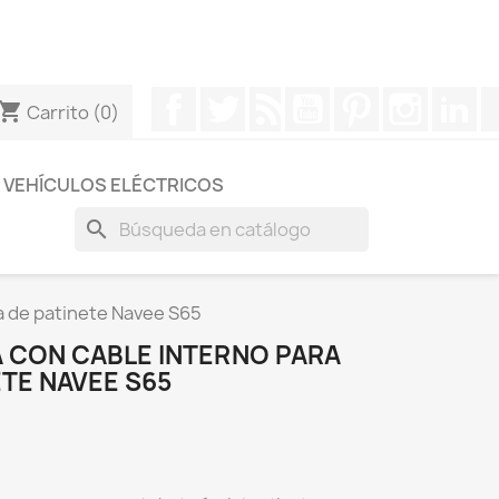
otros a través de Whatsapp para obtener una respuesta
Facebook
Twitter
Rss
YouTube
Pinterest
Instagr
Li
hopping_cart
Carrito
(0)
VEHÍCULOS ELÉCTRICOS
search
a de patinete Navee S65
 CON CABLE INTERNO PARA
ETE NAVEE S65