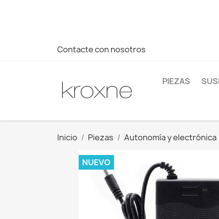
Si no has encontrado el producto que buscas o tienes dud
más rápida a tus consultas --> Whatsapp +34 696403761
Contacte con nosotros
PIEZAS
SUS
Inicio
Piezas
Autonomía y electrónica
NUEVO