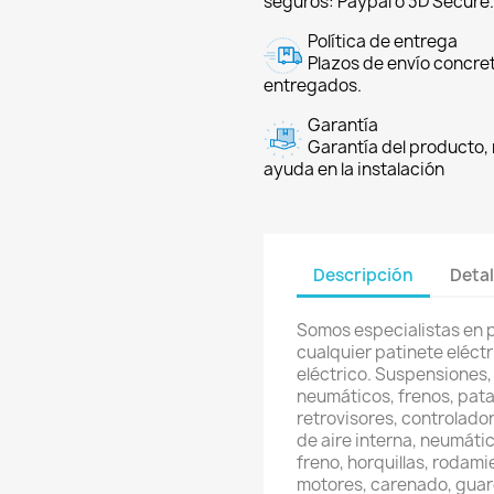
seguros: Paypal o 3D Secure.
Política de entrega
Plazos de envío concre
entregados.
Garantía
Garantía del producto, 
ayuda en la instalación
Descripción
Detal
Somos especialistas en 
cualquier patinete eléctri
eléctrico. Suspensiones,
neumáticos, frenos, pata
retrovisores, controlador
de aire interna, neumátic
freno, horquillas, rodami
motores, carenado, guard