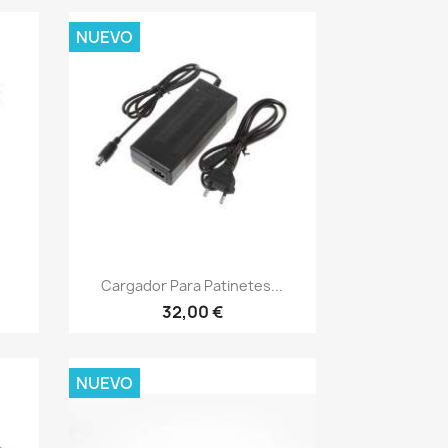
NUEVO
Vista rápida

.
Cargador Para Patinetes...
32,00 €
NUEVO