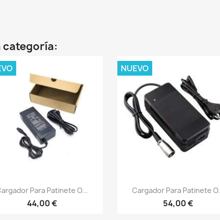
 categoría:
EVO
NUEVO
Vista rápida
Vista rápida


argador Para Patinete O...
Cargador Para Patinete O.
44,00 €
54,00 €