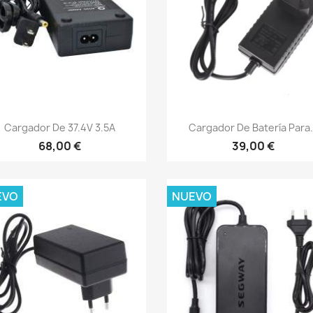
Vista rápida
Vista rápida


Cargador De 37.4V 3.5A
Cargador De Batería Para.
68,00 €
39,00 €
EVO
NUEVO