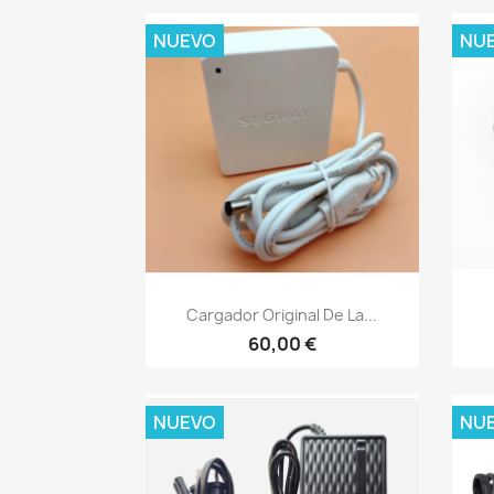
NUEVO
NU
Vista rápida

Cargador Original De La...
60,00 €
NUEVO
NU