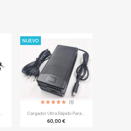
NUEVO
(1)
Vista rápida

..
Cargador Ultra Rápido Para...
60,00 €