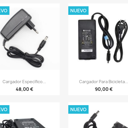
EVO
NUEVO
Vista rápida
Vista rápida


Cargador Específico...
Cargador Para Bicicleta..
48,00 €
90,00 €
EVO
NUEVO