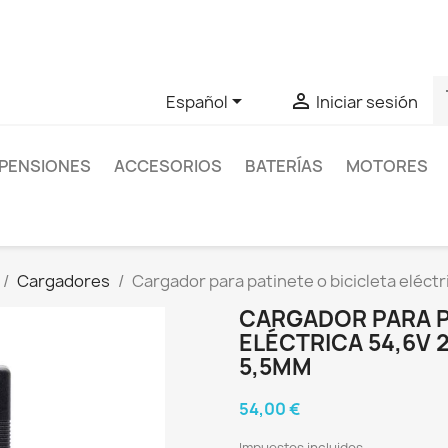
as sobre un producto en concreto tú puedes contactar con nos
s


Español
Iniciar sesión
PENSIONES
ACCESORIOS
BATERÍAS
MOTORES
Cargadores
Cargador para patinete o bicicleta eléct
CARGADOR PARA P
ELÉCTRICA 54,6V 
5,5MM
54,00 €