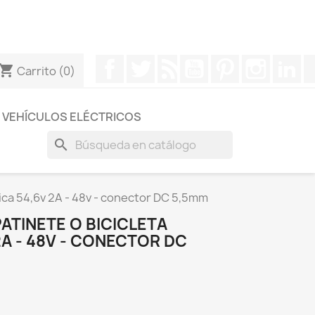
otros a través de Whatsapp para obtener una respuesta
Facebook
Twitter
Rss
YouTube
Pinterest
Instagr
Li
hopping_cart
Carrito
(0)
VEHÍCULOS ELÉCTRICOS
search
rica 54,6v 2A - 48v - conector DC 5,5mm
ATINETE O BICICLETA
2A - 48V - CONECTOR DC