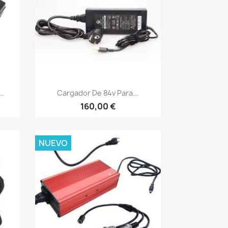
Vista rápida

..
Cargador De 84v Para...
160,00 €
NUEVO