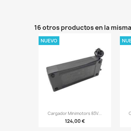
16 otros productos en la misma
NUEVO
NU
Vista rápida

Cargador Minimotors 83V...
C
124,00 €