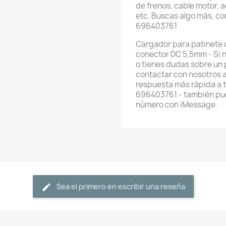
de frenos, cable motor, 
etc. Buscas algo más, c
696403761
Cargador para patinete o 
conector DC 5,5mm - Si 
o tienes dudas sobre un
contactar con nosotros 
respuesta más rápida a 
696403761 - también pue
número con iMessage.
Sea el primero en escribir una reseña