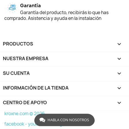
Garantía
Garantía del producto, recibirás lo que has
comprado. Asistencia y ayuda en la instalación
PRODUCTOS

NUESTRA EMPRESA

SU CUENTA

INFORMACIÓN DE LA TIENDA
keyboard_arrow_down
CENTRO DE APOYO

kroxne.com © 2026
HABLA CON NOSOTROS
facebook -
youtube -
instagram