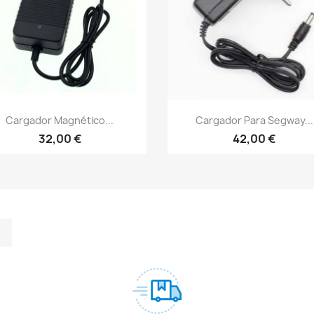
Vista rápida
Vista rápida


Cargador Magnético...
Cargador Para Segway...
32,00 €
42,00 €
m
kedIn
TikTok