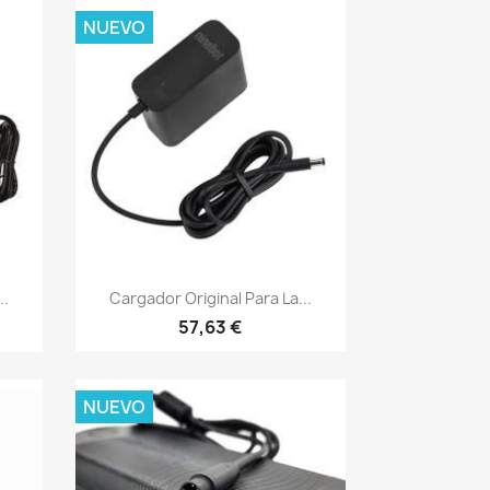
NUEVO
Vista rápida

..
Cargador Original Para La...
57,63 €
NUEVO