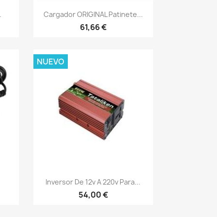
Vista rápida

.
Cargador ORIGINAL Patinete...
61,66 €
NUEVO
Vista rápida

Inversor De 12v A 220v Para...
54,00 €