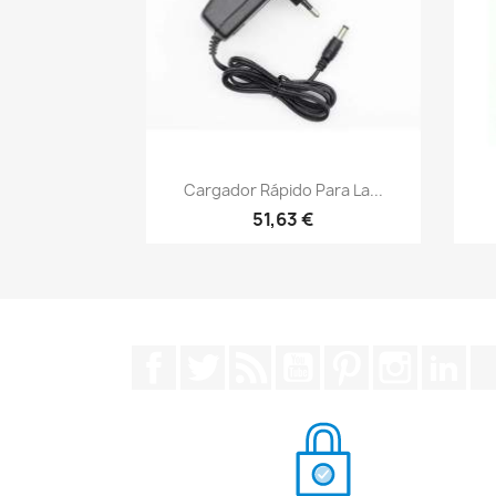
Vista rápida

Cargador Rápido Para La...
51,63 €
Facebook
Twitter
Rss
YouTube
Pinterest
Instagra
Lin