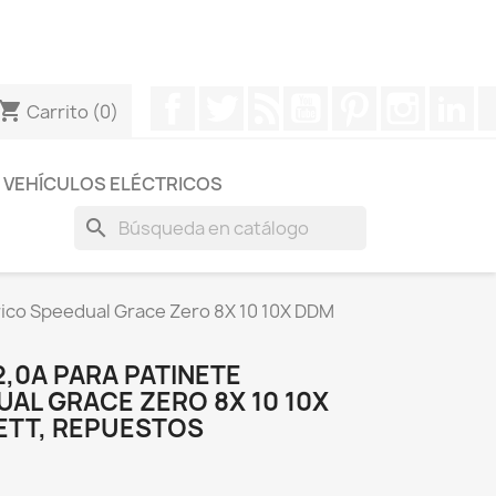
otros a través de Whatsapp para obtener una respuesta
Facebook
Twitter
Rss
YouTube
Pinterest
Instagr
Li
hopping_cart
Carrito
(0)
VEHÍCULOS ELÉCTRICOS
search
rico Speedual Grace Zero 8X 10 10X DDM
,0A PARA PATINETE
AL GRACE ZERO 8X 10 10X
SETT, REPUESTOS