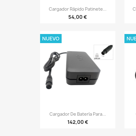
Vista rápida

Cargador Rápido Patinete...
C
54,00 €
NUEVO
NU
Vista rápida

Cargador De Batería Para...
142,00 €