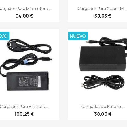
Vista rápida
Vista rápida


argador Para Minimotors...
Cargador Para Xiaomi Mi..
94,00 €
39,63 €
EVO
NUEVO
Vista rápida
Vista rápida


Cargador Para Bicicleta...
Cargador De Bateria...
100,25 €
38,00 €