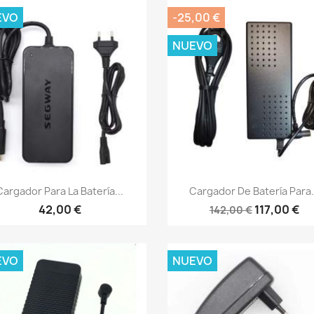
EVO
-25,00 €
NUEVO
Vista rápida
Vista rápida


Cargador Para La Batería...
Cargador De Batería Para.
42,00 €
117,00 €
142,00 €
EVO
NUEVO