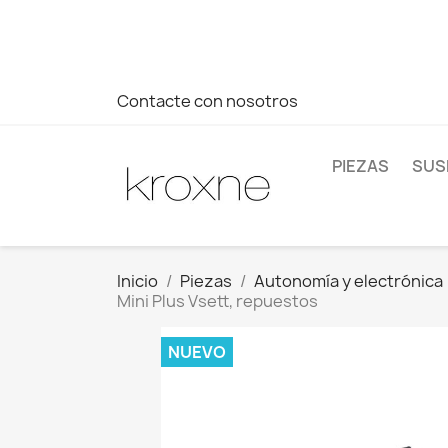
Si no has encontrado el producto que buscas o tienes dud
más rápida a tus consultas --> Whatsapp +34 696403761
Contacte con nosotros
PIEZAS
SUS
Inicio
Piezas
Autonomía y electrónica
Mini Plus Vsett, repuestos
NUEVO