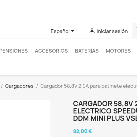
as sobre un producto en concreto tú puedes contactar con nos
s


Español
Iniciar sesión
PENSIONES
ACCESORIOS
BATERÍAS
MOTORES
Cargadores
Cargador 58,8V 2,0A para patinete elect
CARGADOR 58,8V 2
ELECTRICO SPEEDU
DDM MINI PLUS V
82,00 €