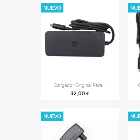
NUEVO
NU
Vista rápida

Cargador Original Para...
32,00 €
NUEVO
NU