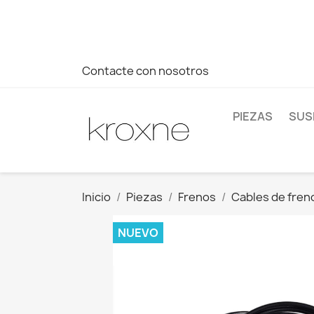
Si no has encontrado el producto que buscas o tienes dud
más rápida a tus consultas --> Whatsapp +34 696403761
Contacte con nosotros
PIEZAS
SUS
Inicio
Piezas
Frenos
Cables de fren
NUEVO