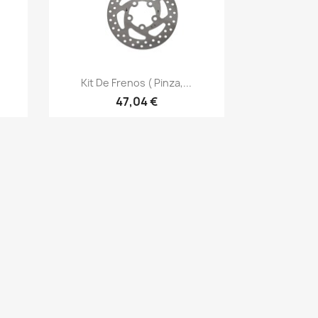
Vista rápida

Kit De Frenos ( Pinza,...
47,04 €