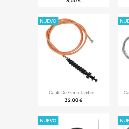
8,00 €
NUEVO
NU
Vista rápida

Cable De Freno Tambor...
Ca
32,00 €
NUEVO
NU