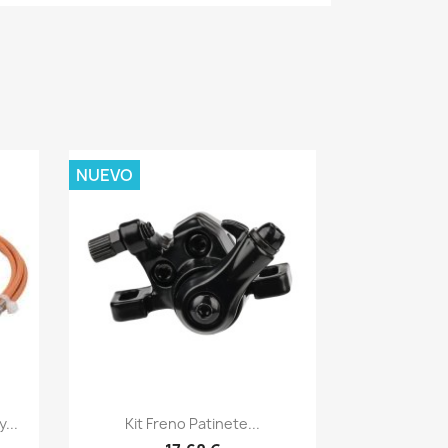
NUEVO
Vista rápida

...
Kit Freno Patinete...