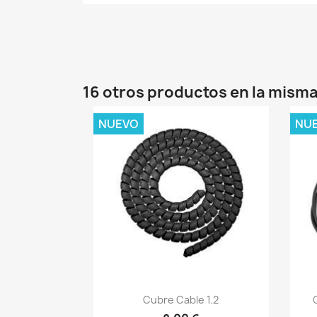
16 otros productos en la misma
NUEVO
NU
Vista rápida

Cubre Cable 1.2