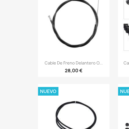
Vista rápida

Cable De Freno Delantero O...
Ca
28,00 €
NUEVO
NU