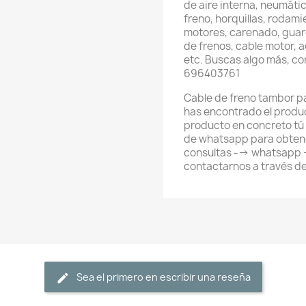
de aire interna, neumátic
freno, horquillas, rodami
motores, carenado, guard
de frenos, cable motor, 
etc. Buscas algo más, c
696403761
Cable de freno tambor par
has encontrado el produ
producto en concreto tú
de whatsapp para obtene
consultas --> whatsapp
contactarnos a través d
Sea el primero en escribir una reseña