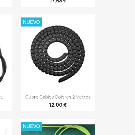
17,68 €
NUEVO
Vista rápida

...
Cubre Cables Colores 2 Metros
12,00 €
NUEVO