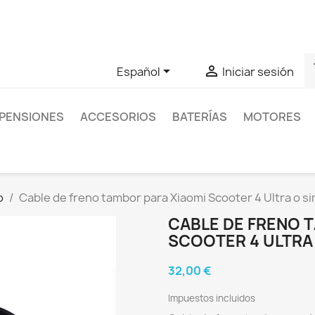
as sobre un producto en concreto tú puedes contactar con nos
s


Español
Iniciar sesión
PENSIONES
ACCESORIOS
BATERÍAS
MOTORES
o
Cable de freno tambor para Xiaomi Scooter 4 Ultra o si
CABLE DE FRENO 
SCOOTER 4 ULTRA 
32,00 €
Impuestos incluidos