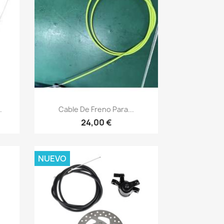
Vista rápida

.
Cable De Freno Para...
24,00 €
NUEVO