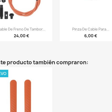
Vista rápida
Vista rápida


able De Freno De Tambor...
Pinza De Cable Para...
24,00 €
6,00 €
este producto también compraron:
EVO