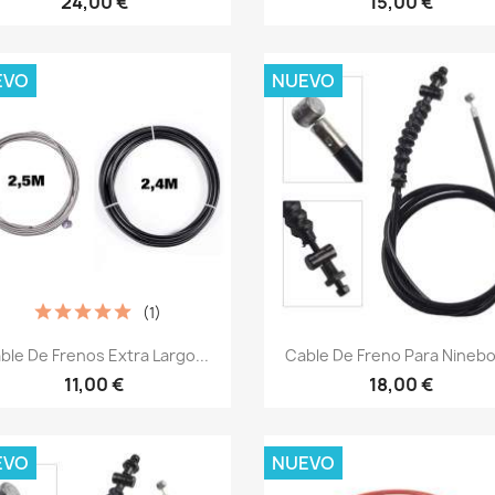
24,00 €
15,00 €
EVO
NUEVO
(1)
Vista rápida
Vista rápida


ble De Frenos Extra Largo...
Cable De Freno Para Ninebot
11,00 €
18,00 €
EVO
NUEVO