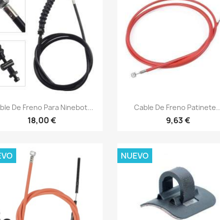
Vista rápida
Vista rápida


ble De Freno Para Ninebot...
Cable De Freno Patinete..
18,00 €
9,63 €
EVO
NUEVO