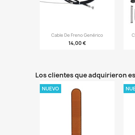
Vista rápida

Cable De Freno Genérico
C
14,00 €
Los clientes que adquirieron 
NUEVO
NU