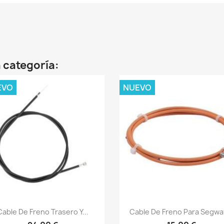
 categoría:
EVO
NUEVO
Vista rápida
Vista rápida


Cable De Freno Trasero Y...
Cable De Freno Para Segway