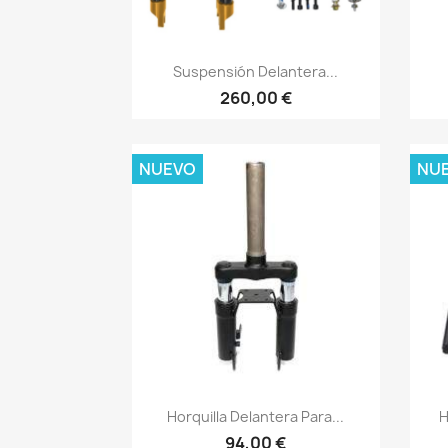
Vista rápida

Suspensión Delantera...
260,00 €
NUEVO
NU
Vista rápida

Horquilla Delantera Para...
H
94,00 €