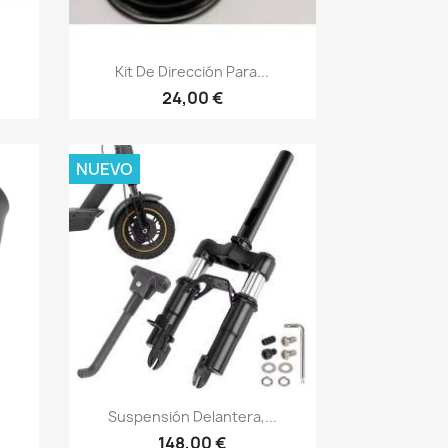
Vista rápida

Kit De Dirección Para...
24,00 €
NUEVO
Vista rápida

Suspensión Delantera,...
148,00 €