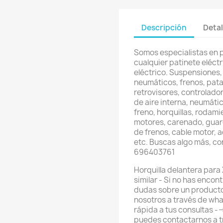
Descripción
Detal
Somos especialistas en 
cualquier patinete eléctri
eléctrico. Suspensiones,
neumáticos, frenos, pata
retrovisores, controlador
de aire interna, neumátic
freno, horquillas, rodami
motores, carenado, guard
de frenos, cable motor, 
etc. Buscas algo más, c
696403761
Horquilla delantera para 
similar - Si no has enco
dudas sobre un producto
nosotros a través de wh
rápida a tus consultas 
puedes contactarnos a 