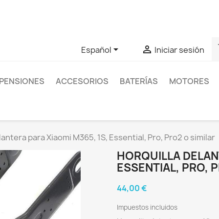
as sobre un producto en concreto tú puedes contactar con nos
s


Español
Iniciar sesión
PENSIONES
ACCESORIOS
BATERÍAS
MOTORES
lantera para Xiaomi M365, 1S, Essential, Pro, Pro2 o similar
HORQUILLA DELANT
ESSENTIAL, PRO, 
44,00 €
Impuestos incluidos