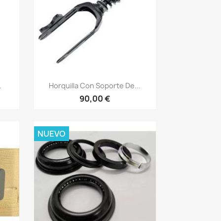
Vista rápida

.
Horquilla Con Soporte De...
90,00 €
NUEVO