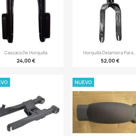
Vista rápida
Vista rápida


Cascara De Horquilla
Horquilla Delantera Para..
24,00 €
52,00 €
EVO
NUEVO