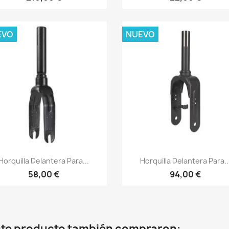
EVO
NUEVO
Vista rápida
Vista rápida


Horquilla Delantera Para...
Horquilla Delantera Para..
58,00 €
94,00 €
este producto también compraron: