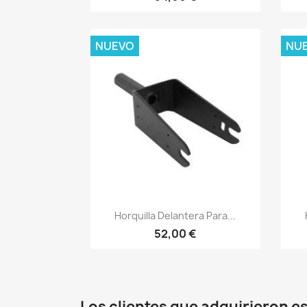
NUEVO
NU
Vista rápida

Horquilla Delantera Para...
52,00 €
Los clientes que adquirieron 