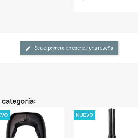
Sea el primero en escribir una reseña
 categoría:
EVO
NUEVO