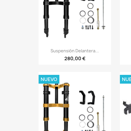
Vista rápida

Suspensión Delantera...
280,00 €
NUEVO
NU