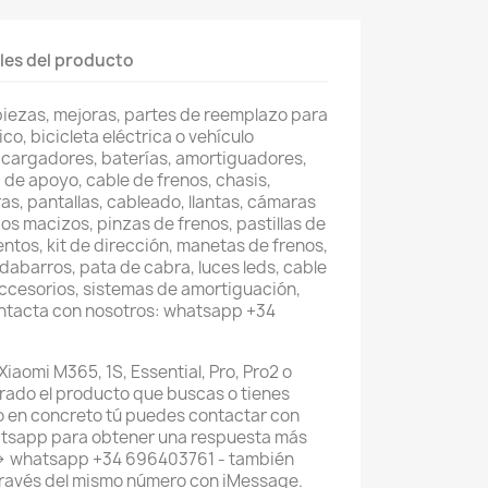
les del producto
piezas, mejoras, partes de reemplazo para
co, bicicleta eléctrica o vehículo
 cargadores, baterías, amortiguadores,
 de apoyo, cable de frenos, chasis,
as, pantallas, cableado, llantas, cámaras
os macizos, pinzas de frenos, pastillas de
entos, kit de dirección, manetas de frenos,
abarros, pata de cabra, luces leds, cable
accesorios, sistemas de amortiguación,
ontacta con nosotros: whatsapp +34
Xiaomi M365, 1S, Essential, Pro, Pro2 o
ntrado el producto que buscas o tienes
 en concreto tú puedes contactar con
atsapp para obtener una respuesta más
--> whatsapp +34 696403761 - también
través del mismo número con iMessage.