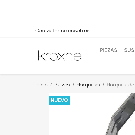
Si no has encontrado el producto que buscas o tienes dud
más rápida a tus consultas --> Whatsapp +34 696403761
Contacte con nosotros
PIEZAS
SUS
Inicio
Piezas
Horquillas
Horquilla de
NUEVO