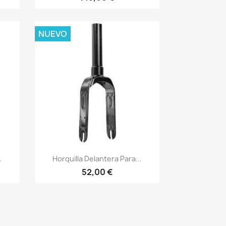
NUEVO
Vista rápida

.
Horquilla Delantera Para...
52,00 €