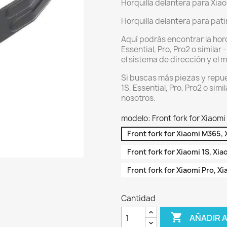
Horquilla delantera para Xiaom
Horquilla delantera para pat
Aquí podrás encontrar la horq
Essential, Pro, Pro2 o similar
el sistema de dirección y el m
Si buscas más piezas y repue
1S, Essential, Pro, Pro2 o sim
nosotros.
modelo: Front fork for Xiaom
Front fork for Xiaomi M365,
Front fork for Xiaomi 1S, Xia
Front fork for Xiaomi Pro, X
Cantidad

AÑADIR 