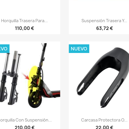
Vista rápida
Vista rápida


Horquilla Trasera Para...
Suspensión Trasera Y...
110,00 €
63,72 €
EVO
NUEVO
Vista rápida
Vista rápida


orquilla Con Suspensión...
Carcasa Protectora O...
210,00 €
22,00 €