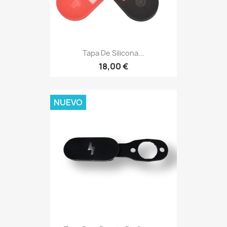
Tapa De Silicona...
18,00 €
NUEVO