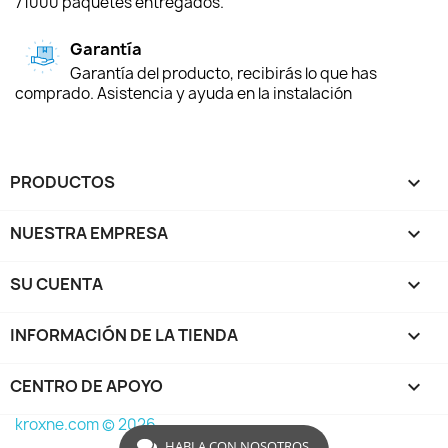
71000 paquetes entregados.
Garantía
Garantía del producto, recibirás lo que has
comprado. Asistencia y ayuda en la instalación
PRODUCTOS

NUESTRA EMPRESA

SU CUENTA

INFORMACIÓN DE LA TIENDA
keyboard_arrow_down
CENTRO DE APOYO

kroxne.com © 2026
HABLA CON NOSOTROS