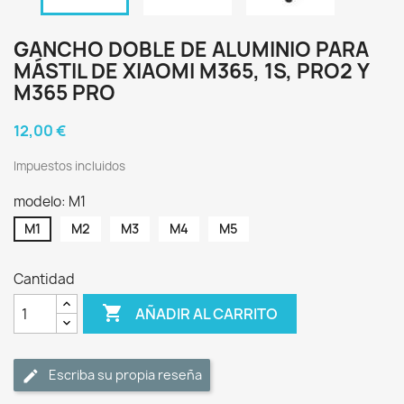
GANCHO DOBLE DE ALUMINIO PARA
MÁSTIL DE XIAOMI M365, 1S, PRO2 Y
M365 PRO
12,00 €
Impuestos incluidos
modelo: M1
M1
M2
M3
M4
M5
Cantidad

AÑADIR AL CARRITO
Escriba su propia reseña