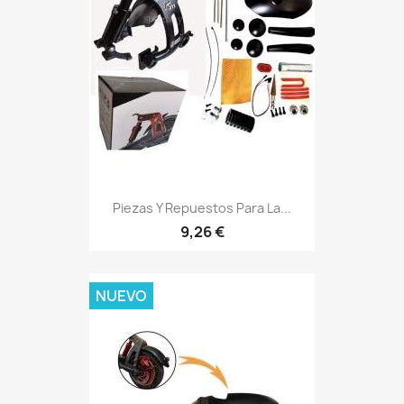
Piezas Y Repuestos Para La...
9,26 €
NUEVO