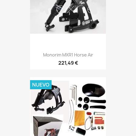
Monorim MXR1 Horse Air
221,49 €
NUEVO