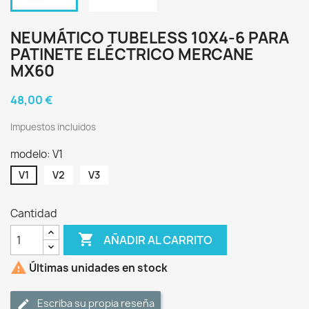
NEUMÁTICO TUBELESS 10X4-6 PARA
PATINETE ELÉCTRICO MERCANE
MX60
48,00 €
Impuestos incluidos
modelo: V1
V1
V2
V3
Cantidad

AÑADIR AL CARRITO

Últimas unidades en stock
Escriba su propia reseña