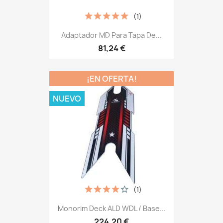
(1)
Adaptador MD Para Tapa De...
81,24 €
¡EN OFERTA!
NUEVO
(1)
Monorim Deck ALD WDL / Base...
224,20 €