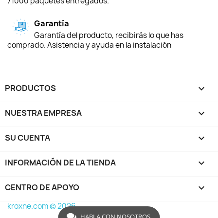
71000 paquetes entregados.
Garantía
Garantía del producto, recibirás lo que has
comprado. Asistencia y ayuda en la instalación
PRODUCTOS

NUESTRA EMPRESA

SU CUENTA

INFORMACIÓN DE LA TIENDA
keyboard_arrow_down
CENTRO DE APOYO

kroxne.com © 2026
HABLA CON NOSOTROS