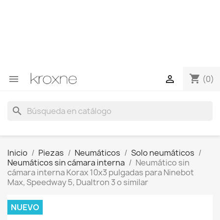
Si no has encontrado el producto que buscas o tienes
dudas sobre un producto en concreto tú puedes
contactar con nosotros a través de Whatsapp para
obtener una respuesta más rápida a tus consultas -->
Whatsapp +34 696403761
shopping_cart


(0)
search
Inicio
Piezas
Neumáticos
Solo neumáticos
Neumáticos sin cámara interna
Neumático sin
cámara interna Korax 10x3 pulgadas para Ninebot
Max, Speedway 5, Dualtron 3 o similar
NUEVO