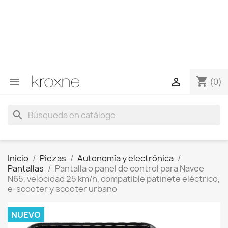
Si no has encontrado el producto que buscas o tienes
dudas sobre un producto en concreto tú puedes
contactar con nosotros a través de Whatsapp para
obtener una respuesta más rápida a tus consultas -->
Whatsapp +34 696403761
shopping_cart


(0)
search
Inicio
Piezas
Autonomía y electrónica
Pantallas
Pantalla o panel de control para Navee
N65, velocidad 25 km/h, compatible patinete eléctrico,
e-scooter y scooter urbano
NUEVO