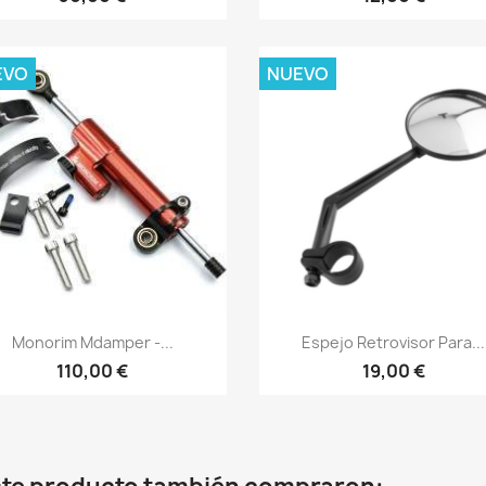
EVO
NUEVO
Vista rápida
Vista rápida


Monorim Mdamper -...
Espejo Retrovisor Para...
110,00 €
19,00 €