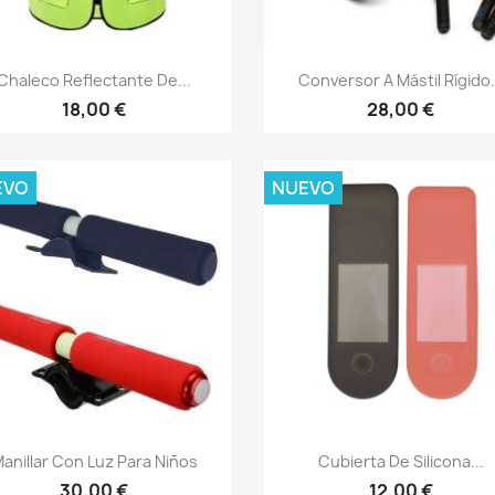
Vista rápida
Vista rápida


Chaleco Reflectante De...
Conversor A Mástil Rígido.
18,00 €
28,00 €
EVO
NUEVO
Vista rápida
Vista rápida


anillar Con Luz Para Niños
Cubierta De Silicona...
30,00 €
12,00 €