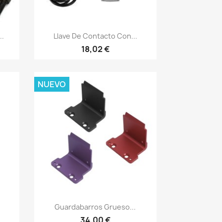
Vista rápida

..
Llave De Contacto Con...
18,02 €
NUEVO
Vista rápida

Guardabarros Grueso...
34,00 €