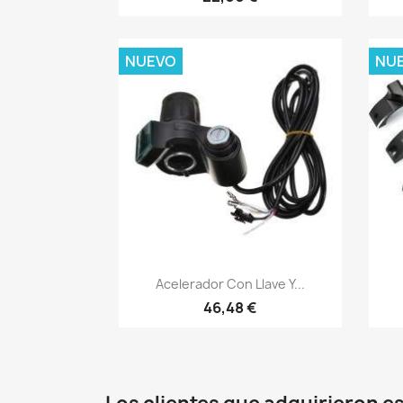
NUEVO
NU
Vista rápida

Acelerador Con Llave Y...
46,48 €