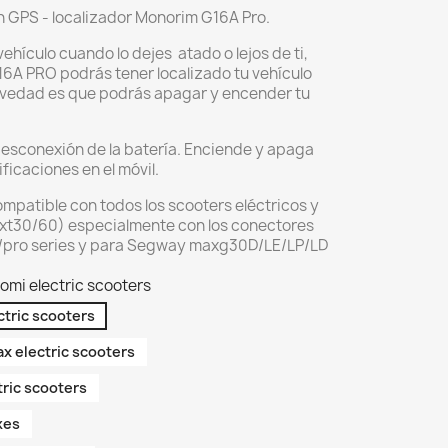
on GPS - localizador Monorim G16A Pro.
hículo cuando lo dejes atado o lejos de ti,
16A PRO podrás tener localizado tu vehículo
ovedad es que podrás apagar y encender tu
desconexión de la batería. Enciende y apaga
ficaciones en el móvil.
ompatible con todos los scooters eléctricos y
r xt30/60) especialmente con los conectores
5/pro series y para Segway maxg30D/LE/LP/LD
omi electric scooters
ctric scooters
x electric scooters
tric scooters
kes