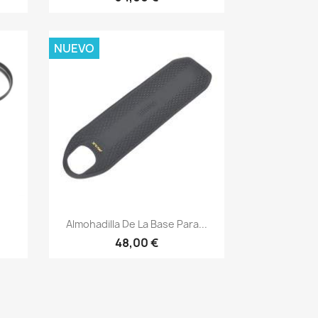
NUEVO
Vista rápida

Almohadilla De La Base Para...
48,00 €