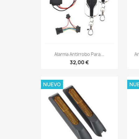
Vista rápida

Alarma Antirrobo Para...
Ar
32,00 €
NUEVO
NU