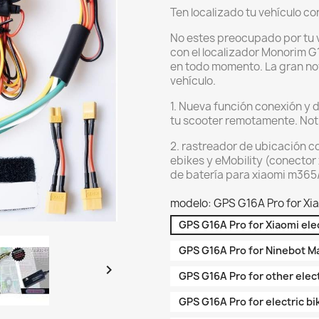
Ten localizado tu vehículo c
No estes preocupado por tu ve
con el localizador Monorim G
en todo momento. La gran n
vehículo.
1. Nueva función conexión y 
tu scooter remotamente. Noti
2. rastreador de ubicación c
ebikes y eMobility (conecto
de batería para xiaomi m36
modelo: GPS G16A Pro for Xia
GPS G16A Pro for Xiaomi ele
GPS G16A Pro for Ninebot Ma

GPS G16A Pro for other elec
GPS G16A Pro for electric bi