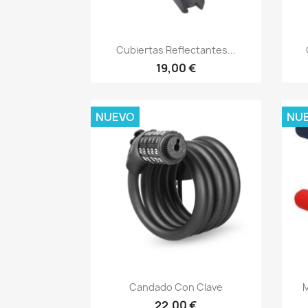
Vista rápida

Cubiertas Reflectantes...
19,00 €
NUEVO
NU
Vista rápida

Candado Con Clave
M
22,00 €