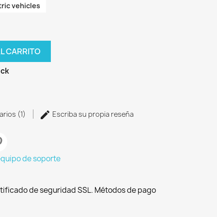
ric vehicles
AL CARRITO
ock
arios (1)
Escriba su propia reseña
equipo de soporte
tificado de seguridad SSL. Métodos de pago