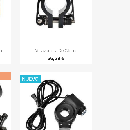
Vista rápida

...
Abrazadera De Cierre
66,29 €
NUEVO