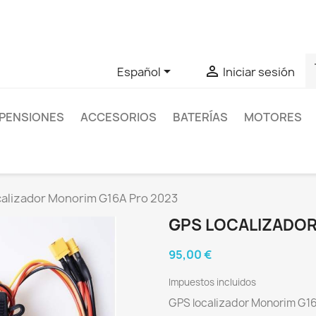
as sobre un producto en concreto tú puedes contactar con nos
s


Español
Iniciar sesión
PENSIONES
ACCESORIOS
BATERÍAS
MOTORES
calizador Monorim G16A Pro 2023
GPS LOCALIZADOR
95,00 €
Impuestos incluidos
GPS localizador Monorim G1