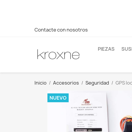
Si no has encontrado el producto que buscas o tienes dud
más rápida a tus consultas --> Whatsapp +34 696403761
Contacte con nosotros
PIEZAS
SUS
Inicio
Accesorios
Seguridad
GPS lo
NUEVO