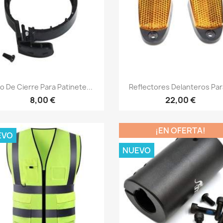
Vista rápida
Vista rápida


o De Cierre Para Patinete...
Reflectores Delanteros Para
8,00 €
22,00 €
¡EN OFERTA!
EVO
NUEVO