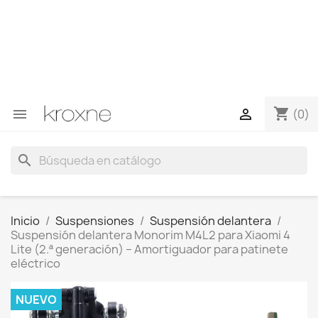
Si no has encontrado el producto que buscas o tienes
dudas sobre un producto en concreto tú puedes
contactar con nosotros a través de Whatsapp para
obtener una respuesta más rápida a tus consultas -->
Whatsapp +34 696403761
shopping_cart


(0)
search
Inicio
Suspensiones
Suspensión delantera
Suspensión delantera Monorim M4L2 para Xiaomi 4
Lite (2.ª generación) – Amortiguador para patinete
eléctrico
NUEVO