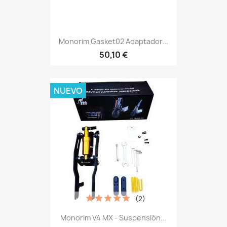
Monorim Gasket02 Adaptador...
50,10 €
NUEVO
(2)
Monorim V4 MX - Suspensión...