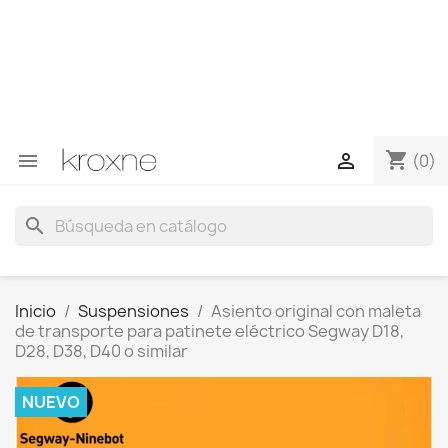
Si no has encontrado el producto que buscas o tienes
dudas sobre un producto en concreto tú puedes
contactar con nosotros a través de Whatsapp para
obtener una respuesta más rápida a tus consultas -->
Whatsapp +34 696403761
shopping_cart


(0)
search
Inicio
Suspensiones
Asiento original con maleta
de transporte para patinete eléctrico Segway D18,
D28, D38, D40 o similar
NUEVO