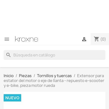
Si no has encontrado el producto que buscas o tienes
dudas sobre un producto en concreto tú puedes
contactar con nosotros a través de Whatsapp para
obtener una respuesta más rápida a tus consultas -->
Whatsapp +34 696403761
shopping_cart


(0)
search
Inicio
Piezas
Tornillos y tuercas
Extensor para
estator del motor o eje de llanta - repuesto e-scooter
y e-bike, pieza motor rueda
NUEVO