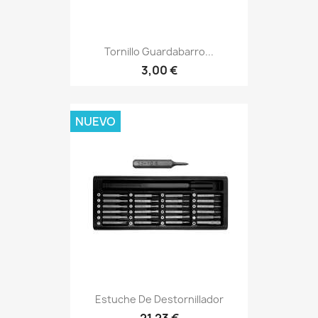
Tornillo Guardabarro...
3,00 €
NUEVO
Estuche De Destornillador
21,23 €