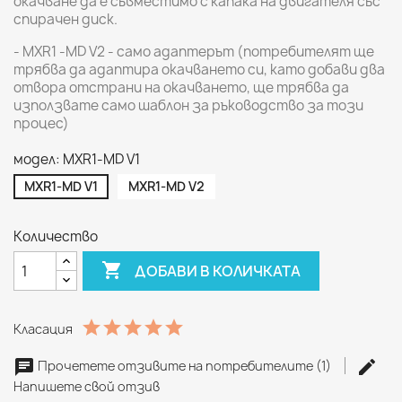
окачване да е съвместимо с капака на двигателя със
спирачен диск.
- MXR1 -MD V2 - само адаптерът (потребителят ще
трябва да адаптира окачването си, като добави два
отвора отстрани на окачването, ще трябва да
използвате само шаблон за ръководство за този
процес)
модел: MXR1-MD V1
MXR1-MD V1
MXR1-MD V2
Количество

ДОБАВИ В КОЛИЧКАТА
Класация
Прочетете отзивите на потребителите (1)
Напишете свой отзив