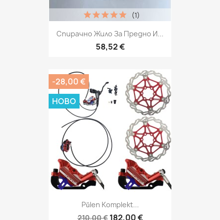
(1)
Спирачно Жило За Предно И...
58,52 €
-28,00 €
НОВО
Pŭlen Komplekt...
182,00 €
210,00 €