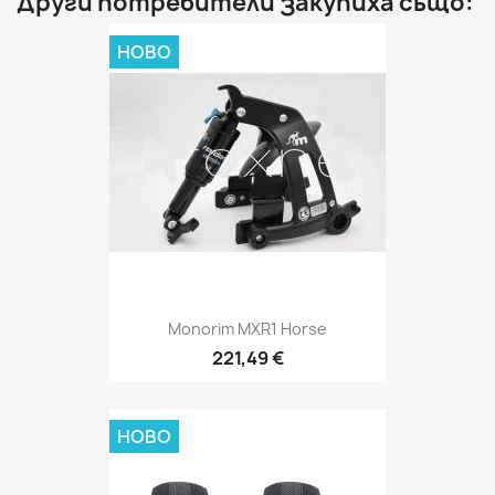
Други потребители закупиха също:
НОВО
Monorim MXR1 Horse
221,49 €
НОВО