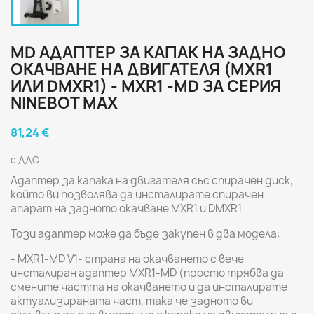
MD АДАПТЕР ЗА КАПАК НА ЗАДНО
ОКАЧВАНЕ НА ДВИГАТЕЛЯ (MXR1
ИЛИ DMXR1) - MXR1 -MD ЗА СЕРИЯ
NINEBOT MAX
81,24 €
с ДДС
Адаптер за капака на двигателя със спирачен диск,
който ви позволява да инсталирате спирачен
апарат на задното окачване MXR1 и DMXR1
Този адаптер може да бъде закупен в два модела:
- MXR1-MD V1- страна на окачването с вече
инсталиран адаптер MXR1-MD (просто трябва да
смените частта на окачването и да инсталирате
актуализираната част, така че задното ви