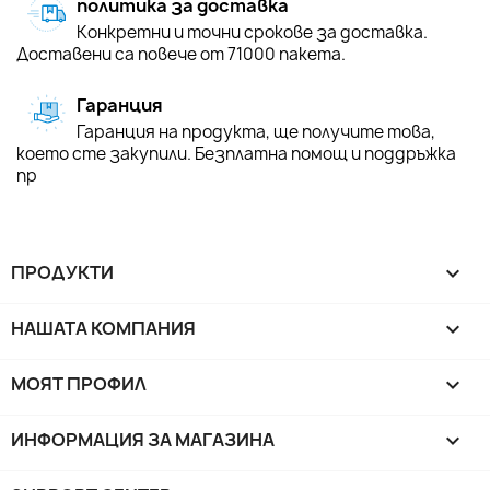
политика за доставка
Конкретни и точни срокове за доставка.
Доставени са повече от 71000 пакета.
Гаранция
Гаранция на продукта, ще получите това,
което сте закупили. Безплатна помощ и поддръжка
пр
ПРОДУКТИ

НАШАТА КОМПАНИЯ

МОЯТ ПРОФИЛ

ИНФОРМАЦИЯ ЗА МАГАЗИНА
keyboard_arrow_down