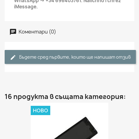
WhatsApp -> +34 696403761. Nalichno i chrez
iMessage.
Коментари (0)
Бъдете сред първите, които ще напишат отзив
16 продукта в същата категория:
НОВО