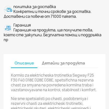
политика за доставка
Конкретни и точни срокове за доставка.
Доставени са повече от 71000 пакета.
Гаранция
Гаранция на продукта, ще получите това,
което сте закупили. Безплатна помощ и поддръжка
пр
Описание
Детайли за продукта
Kormilo za elektricheska trotinetka Segway F25
F30 F40 D18E D28E D38E, spetsifichna rezervna
chast za smyana na povredena kormilna traba i
vazstanovyavane na kontrol, stabilnost i komfort.
Nie sme spetsialisti po chasti, podobreniya i
rezervni chasti za elektricheski trotinetki,
elektricheski skuteri, elektricheski velosipedi i