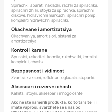
Spirachki, aparati, nakladki, rachki za spirachka,
spirachni zhilki, stoyki za spirachka, spirachni
diskove, hidravlichni markuchi, spirachni pompi,
komplekti hidravlichni spirachki.
Okachvane i amortizatsiya
Okachvaniya, amortisiori, sistemi za
amortizatsiya.
Kontrol i karane
Spusatsi, uskoriteli, kormila, rukohvatki, kormilni
komplekti, chashki.
Bezopasnost i vidimost
Zvantsi, klaksoni, reflektori, ogledala, stepanki.
Aksesoari i rezervni chasti
Kalnitsi, stoyki, aksesoari i mnogo oshte.
Ako ne ste namerili produkta, koito tarsite, ili
imate vaprosi, svarzhete se s nas po