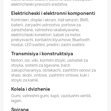
elektricheski prevozni sredstva.
Elektricheski i elektronni komponenti
Kontroleri, displei i ekrani, Hall senzori, BMS,
baterii, zaryadni ustroistva, portove za
zarezhdane, vatreshno okabelyavane,
elektricheski konektori, kabeli za motor,
prekysvachi, kontaktni klyuchove, Bluetooth
moduli, LED svetlini, predni i zadni svetlini.
Transmisiya i konstruktsiya
Motori, osi, vilki, kormilni stoyki, usilvateli za
stoyka, sistemi za sgavane, barzi
zakopchavaniya, obtekachi, zashtitni osnovi za
shasi, skobi, vintove, zashtitni vintove, kuki i
stoyki za kalnik.
Kolela i dvizhenie
Gumi, vatreshni gumi, kapli, vazdushni ventili,
lageri.
Spirane