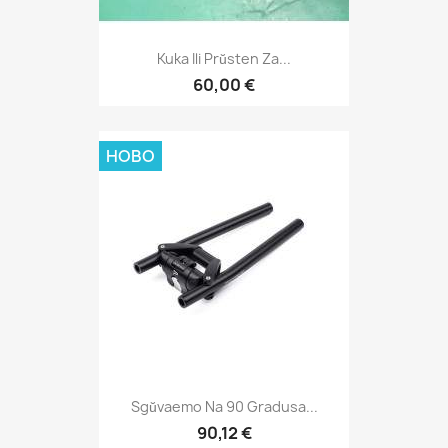
Kuka Ili Prŭsten Za...
60,00 €
НОВО
Sgŭvaemo Na 90 Gradusa...
90,12 €