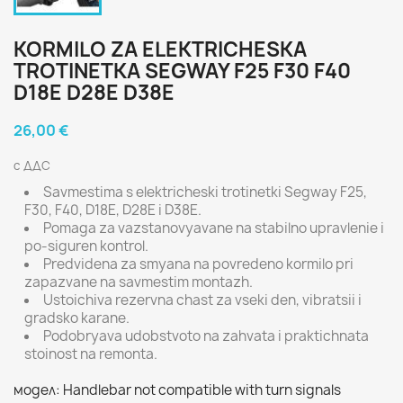
KORMILO ZA ELEKTRICHESKA
TROTINETKA SEGWAY F25 F30 F40
D18E D28E D38E
26,00 €
с ДДС
Savmestima s elektricheski trotinetki Segway F25,
F30, F40, D18E, D28E i D38E.
Pomaga za vazstanovyavane na stabilno upravlenie i
po-siguren kontrol.
Predvidena za smyana na povredeno kormilo pri
zapazvane na savmestim montazh.
Ustoichiva rezervna chast za vseki den, vibratsii i
gradsko karane.
Podobryava udobstvoto na zahvata i praktichnata
stoinost na remonta.
модел: Handlebar not compatible with turn signals