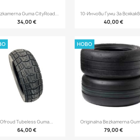
Бърз преглед
Бърз преглед


zkamerna Guma CityRoad...
10-Инчови Гуми За Всякакви
34,00 €
40,00 €
ВО
НОВО
Бърз преглед
Бърз преглед


Ofroud Tubeless Guma...
Originalna Bezkamerna Guma
64,00 €
79,00 €