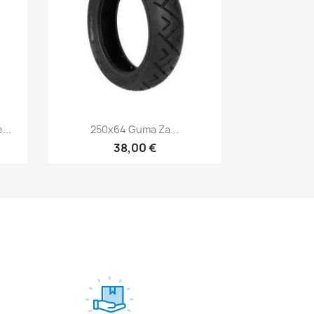
Бърз преглед

...
250x64 Guma Za...
38,00 €