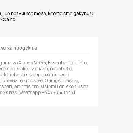
, ще получите това, което сте закупили.
жка пр
ли за продукта
ma za Xiaomi M365, Essential, Lite, Pro,
me spetsialisti v chasti, nadstroĭki,
lektricheski skuter, elektricheski
ko prevozno sredstvo. Gumi, spirachki,
soari, amortis’orni sistemi i dr. Ako tŭrsite
 se s nas: whatsapp +34 696403761