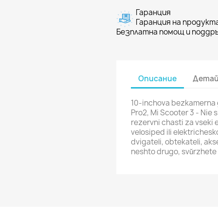
Гаранция
Гаранция на продукта
Безплатна помощ и поддръ
Описание
Детай
10-inchova bezkamerna gu
Pro2, Mi Scooter 3 - Nie s
rezervni chasti za vseki e
velosiped ili elektriches
dvigateli, obtekateli, akse
neshto drugo, svŭrzhete