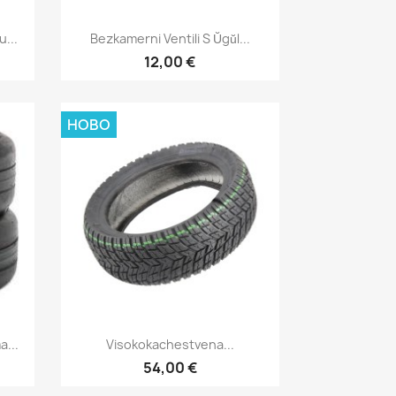
Бърз преглед

...
Bezkamerni Ventili S Ŭgŭl...
12,00 €
НОВО
Бърз преглед

...
Visokokachestvena...
54,00 €