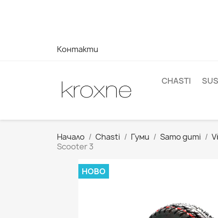
Ако не сте намерили продукта, който търсите, или им
отговор на вашите запитвания --> WhatsApp +34 696
Контакти
CHASTI
SUS
Начало
Chasti
Гуми
Samo gumi
V
Scooter 3
НОВО