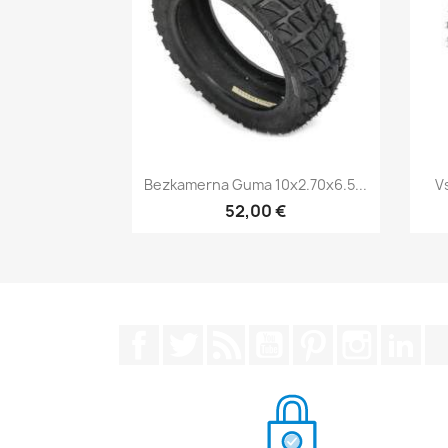
Бърз преглед

Bezkamerna Guma 10x2.70x6.5...
V
52,00 €
Facebook
Twitter
RSS
YouTube
Pinterest
Instagra
Lin