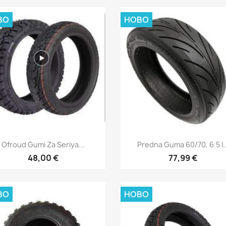
ВО
НОВО
Бърз преглед
Бърз преглед


Ofroud Gumi Za Seriya...
Predna Guma 60/70, 6.5 I..
48,00 €
77,99 €
ВО
НОВО