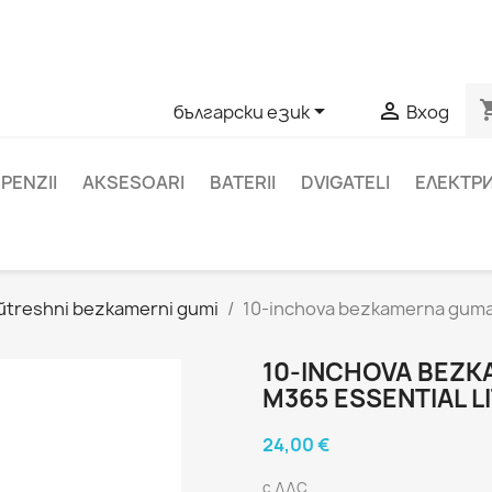
ате въпроси относно конкретен продукт, можете да се с
403761
shoppi


български език
Вход
PENZII
AKSESOARI
BATERII
DVIGATELI
ЕЛЕКТР
ŭtreshni bezkamerni gumi
10-inchova bezkamerna guma z
10-INCHOVA BEZK
M365 ESSENTIAL L
24,00 €
с ДДС