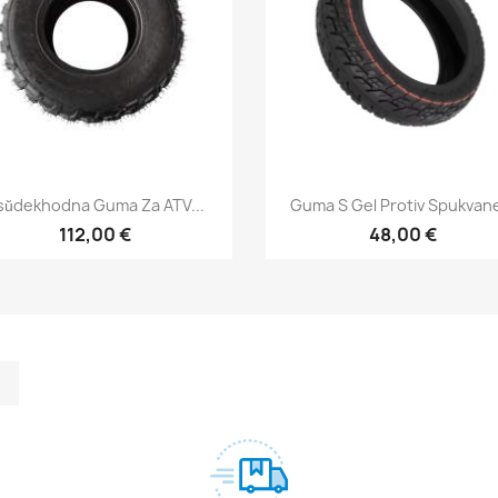
Бърз преглед
Бърз преглед


sŭdekhodna Guma Za ATV...
Guma S Gel Protiv Spukvane
112,00 €
48,00 €
m Feed
kedIn
TikTok