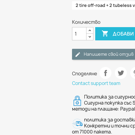
2 tire off-road + 2 tubeless v
Количество

ДОБАВИ 
Напишете свой отзив
Споделяне
Contact support team
Политика за сигурно
Сигурна покупка със 
методи на плащане: Paypal 
политика за доставк
Конкретни и точни ср
от 71000 пакета.