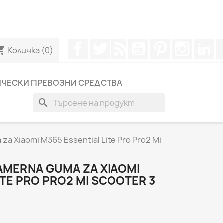
вържете с нас чрез WhatsApp, за да получите по-бърз
Facebook
Twitter
RSS
YouTube
Pinterest
Instagr
Li
ng_cart
Количка
(0)
ИЧЕСКИ ПРЕВОЗНИ СРЕДСТВА
search
a Xiaomi M365 Essential Lite Pro Pro2 Mi
AMERNA GUMA ZA XIAOMI
ITE PRO PRO2 MI SCOOTER 3