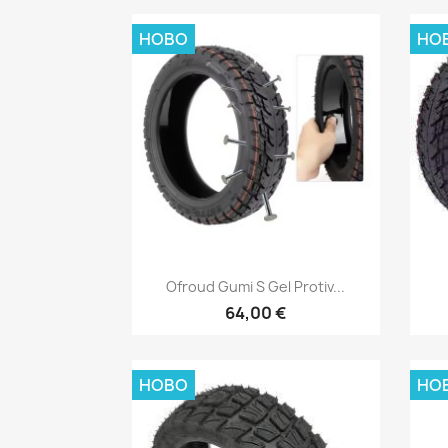
НОВО
НО
Бърз преглед

Ofroud Gumi S Gel Protiv...
64,00 €
НОВО
НО