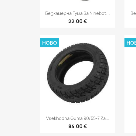
Бърз преглед

Безкамерна Гума За Ninebot...
Be
22,00 €
НОВО
НО
Бърз преглед

Vsekhodna Guma 90/55-7 Za...
84,00 €