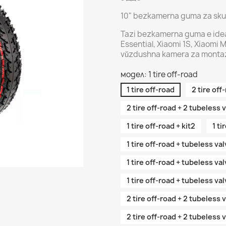
10" bezkamerna guma za skut
Tazi bezkamerna guma e idea
Essential, Xiaomi 1S, Xiaomi M
vŭzdushna kamera za montaz
модел: 1 tire off-road
1 tire off-road
2 tire off
2 tire off-road + 2 tubeless 
1 tire off-road + kit2
1 ti
1 tire off-road + tubeless val
1 tire off-road + tubeless val
1 tire off-road + tubeless val
2 tire off-road + 2 tubeless v
2 tire off-road + 2 tubeless v