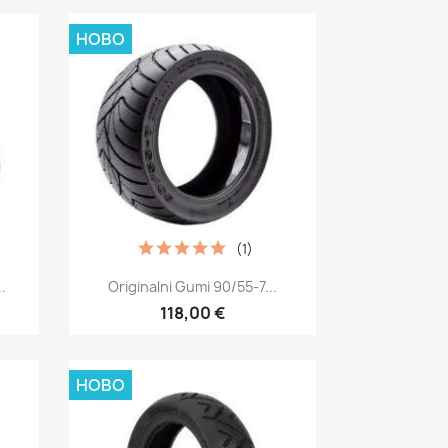
НОВО
(1)
Бърз преглед

.
Originalni Gumi 90/55-7...
118,00 €
НОВО