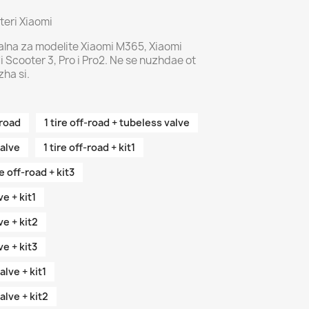
eri Xiaomi
lna za modelite Xiaomi M365, Xiaomi
i Scooter 3, Pro i Pro2. Ne se nuzhdae ot
ha si.
-road
1 tire off-road + tubeless valve
valve
1 tire off-road + kit1
re off-road + kit3
ve + kit1
ve + kit2
ve + kit3
alve + kit1
alve + kit2