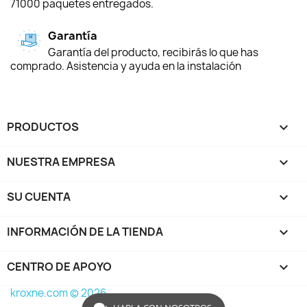
71000 paquetes entregados.
Garantía
Garantía del producto, recibirás lo que has
comprado. Asistencia y ayuda en la instalación
PRODUCTOS

NUESTRA EMPRESA

SU CUENTA

INFORMACIÓN DE LA TIENDA
keyboard_arrow_down
CENTRO DE APOYO

kroxne.com © 2026