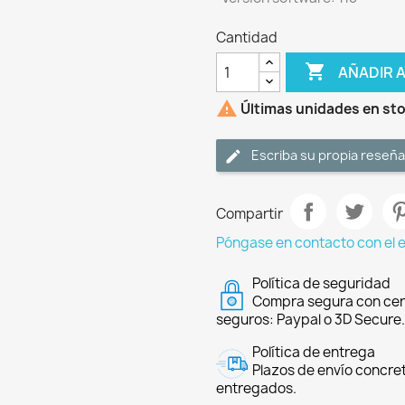
Cantidad

AÑADIR 

Últimas unidades en st
Escriba su propia reseña
Compartir
Póngase en contacto con el 
Política de seguridad
Compra segura con cer
seguros: Paypal o 3D Secure.
Política de entrega
Plazos de envío concre
entregados.