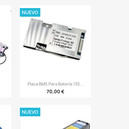
NUEVO
Vista rápida

Placa BMS Para Batería 13S...
70,00 €
NUEVO