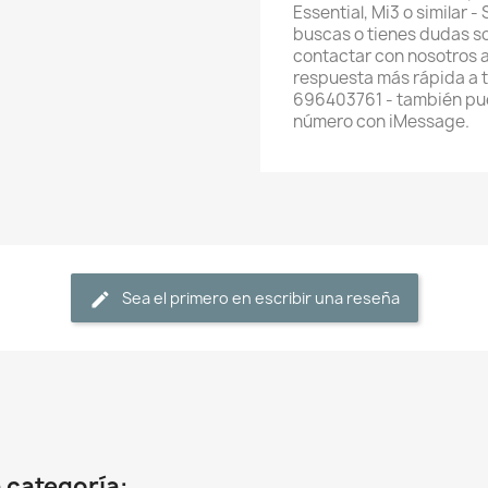
Essential, Mi3 o similar 
buscas o tienes dudas s
contactar con nosotros 
respuesta más rápida a 
696403761 - también pue
número con iMessage.
Sea el primero en escribir una reseña
 categoría: