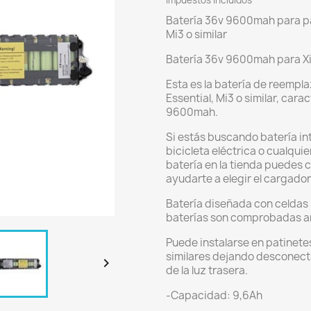
Impuestos incluidos
Batería 36v 9600mah para pat
Mi3 o similar
Batería 36v 9600mah para Xi
Esta es la batería de reempl
Essential, Mi3 o similar, car
9600mah.
Si estás buscando batería int
bicicleta eléctrica o cualquie
batería en la tienda puedes
ayudarte a elegir el cargador
Batería diseñada con celdas 
baterías son comprobadas an
Puede instalarse en patinetes
similares dejando desconect

de la luz trasera.
-Capacidad: 9,6Ah