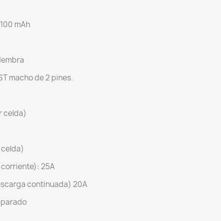
3100 mAh
 Hembra
ST macho de 2 pines.
r celda)
r celda)
corriente): 25A
scarga continuada) 20A
eparado