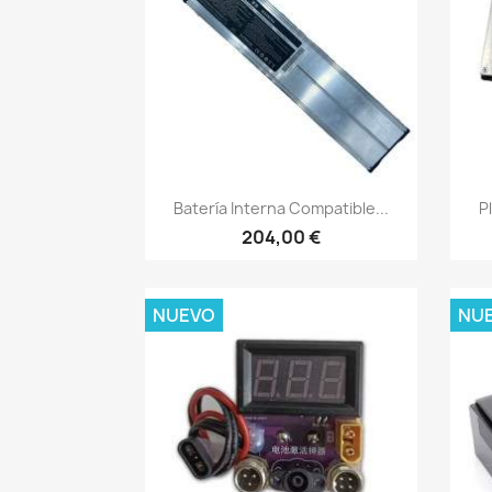
Vista rápida

Batería Interna Compatible...
P
204,00 €
NUEVO
NU