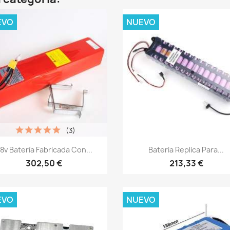
EVO
NUEVO
(3)
Vista rápida
Vista rápida


8v Batería Fabricada Con...
Bateria Replica Para...
302,50 €
213,33 €
EVO
NUEVO