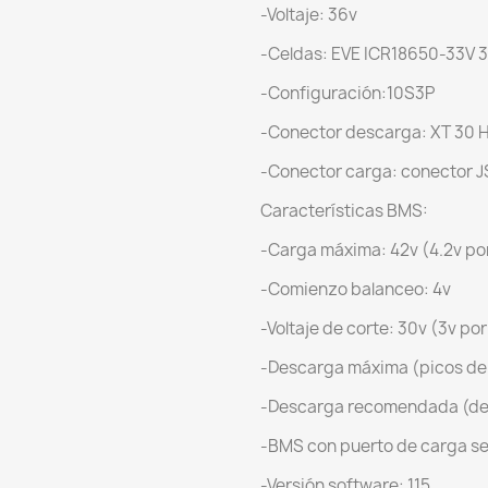
-Voltaje: 36v
-Celdas: EVE ICR18650-33V 
-Configuración:10S3P
-Conector descarga: XT 30
-Conector carga: conector J
Características BMS:
-Carga máxima: 42v (4.2v po
-Comienzo balanceo: 4v
-Voltaje de corte: 30v (3v po
-Descarga máxima (picos de 
-Descarga recomendada (de
-BMS con puerto de carga s
-Versión software: 115