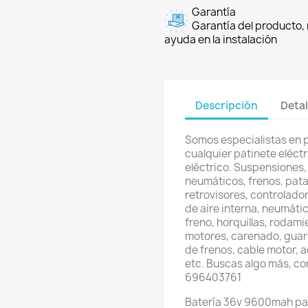
Garantía
Garantía del producto, 
ayuda en la instalación
Descripción
Detal
Somos especialistas en 
cualquier patinete eléctri
eléctrico. Suspensiones,
neumáticos, frenos, pata
retrovisores, controlador
de aire interna, neumátic
freno, horquillas, rodami
motores, carenado, guard
de frenos, cable motor, 
etc. Buscas algo más, c
696403761
Batería 36v 9600mah par