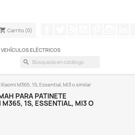
otros a través de Whatsapp para obtener una respuesta
Facebook
Twitter
Rss
YouTube
Pinterest
Instagr
Li
hopping_cart
Carrito
(0)
VEHÍCULOS ELÉCTRICOS
search
iaomi M365, 1S, Essential, Mi3 o similar
MAH PARA PATINETE
M365, 1S, ESSENTIAL, MI3 O