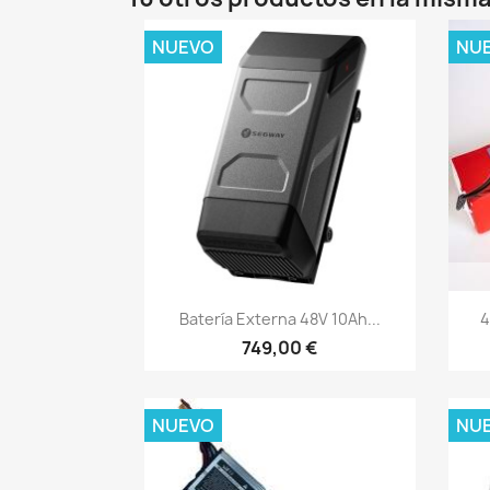
NUEVO
NU
Vista rápida

Batería Externa 48V 10Ah...
4
749,00 €
NUEVO
NU