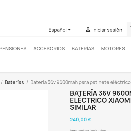
as sobre un producto en concreto tú puedes contactar con nos
s


Español
Iniciar sesión
PENSIONES
ACCESORIOS
BATERÍAS
MOTORES
Baterías
Batería 36v 9600mah para patinete eléctrico X
BATERÍA 36V 9600
ELÉCTRICO XIAOMI 
SIMILAR
240,00 €