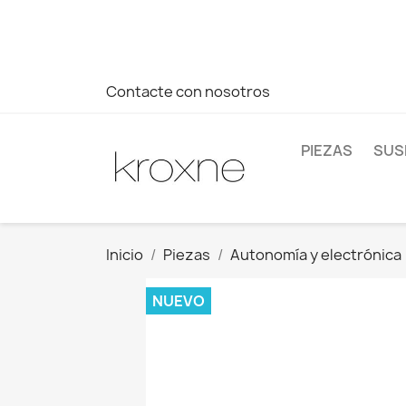
Si no has encontrado el producto que buscas o tienes dud
más rápida a tus consultas --> Whatsapp +34 696403761
Contacte con nosotros
PIEZAS
SUS
Inicio
Piezas
Autonomía y electrónica
NUEVO