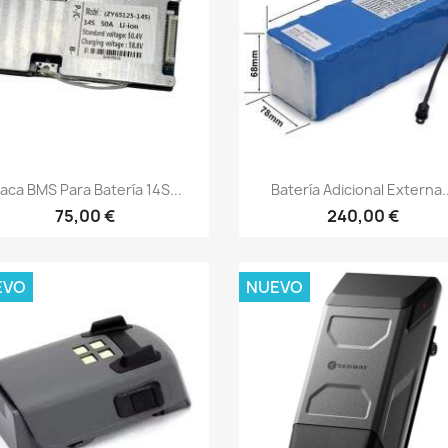
Vista rápida
Vista rápida


laca BMS Para Batería 14S...
Batería Adicional Externa..
75,00 €
240,00 €
EVO
NUEVO