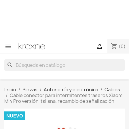
Si no has encontrado el producto que buscas o tienes
dudas sobre un producto en concreto tú puedes
contactar con nosotros a través de Whatsapp para
obtener una respuesta más rápida a tus consultas -->
Whatsapp +34 696403761
shopping_cart


(0)
search
Inicio
Piezas
Autonomía y electrónica
Cables
Cable conector para intermitentes traseros Xiaomi
Mi4 Pro versión italiana, recambio de señalización
NUEVO