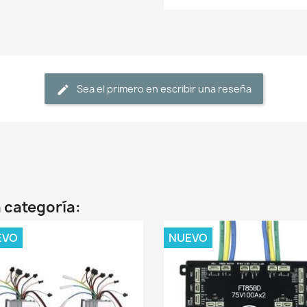
Sea el primero en escribir una reseña
 categoría:
EVO
NUEVO