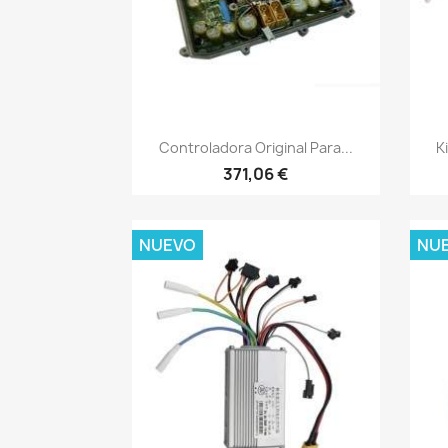
Vista rápida

Controladora Original Para...
K
371,06 €
NUEVO
NU