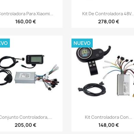
Vista rápida
Vista rápida


ontroladora Para Xiaomi...
Kit De Controladora 48V..
160,00 €
278,00 €
EVO
NUEVO
Vista rápida
Vista rápida


Conjunto Controladora,...
Kit Controladora Con...
205,00 €
148,00 €