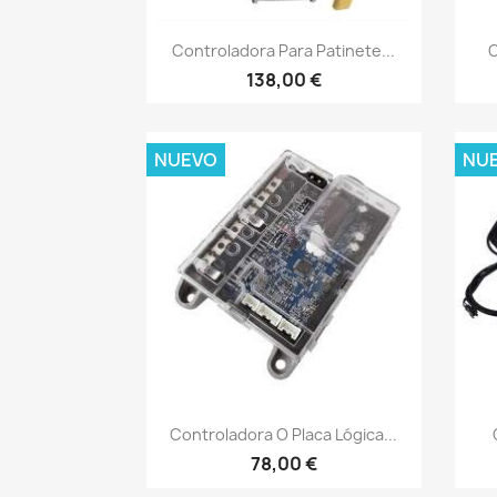
Vista rápida

Controladora Para Patinete...
C
138,00 €
NUEVO
NU
Vista rápida

Controladora O Placa Lógica...
78,00 €