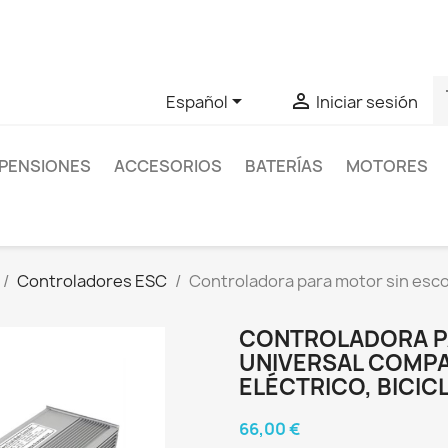
as sobre un producto en concreto tú puedes contactar con nos
s


Español
Iniciar sesión
PENSIONES
ACCESORIOS
BATERÍAS
MOTORES
Controladores ESC
Controladora para motor sin esco
CONTROLADORA PA
UNIVERSAL COMPA
ELÉCTRICO, BICIC
66,00 €