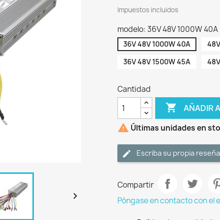
Impuestos incluidos
modelo: 36V 48V 1000W 40A
36V 48V 1000W 40A
48V
36V 48V 1500W 45A
48V
Cantidad

AÑADIR 

Últimas unidades en st
Escriba su propia reseña
Compartir

Póngase en contacto con el 