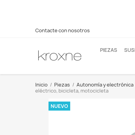
Si no has encontrado el producto que buscas o tienes dud
más rápida a tus consultas --> Whatsapp +34 696403761
Contacte con nosotros
PIEZAS
SUS
Inicio
Piezas
Autonomía y electrónica
eléctrico, bicicleta, motocicleta
NUEVO