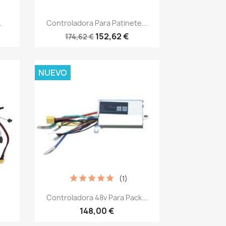
Vista rápida

.
Controladora Para Patinete...
152,62 €
174,62 €
NUEVO
(1)
Vista rápida

Controladora 48v Para Pack...
148,00 €