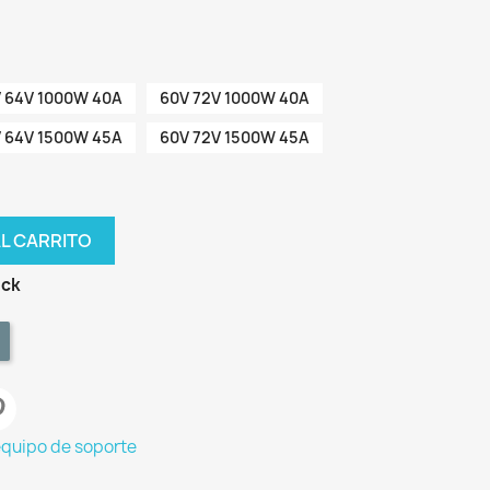
 64V 1000W 40A
60V 72V 1000W 40A
 64V 1500W 45A
60V 72V 1500W 45A
AL CARRITO
ock
equipo de soporte