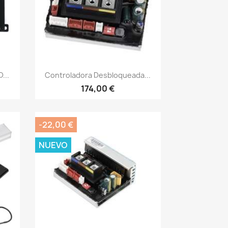
Vista rápida

...
Controladora Desbloqueada...
174,00 €
-22,00 €
NUEVO