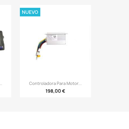
NUEVO
Vista rápida

..
Controladora Para Motor...
198,00 €