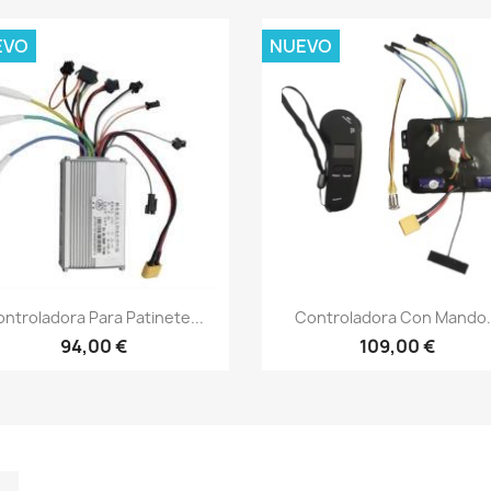
EVO
NUEVO
Vista rápida
Vista rápida


ntroladora Para Patinete...
Controladora Con Mando.
94,00 €
109,00 €
m
kedIn
TikTok