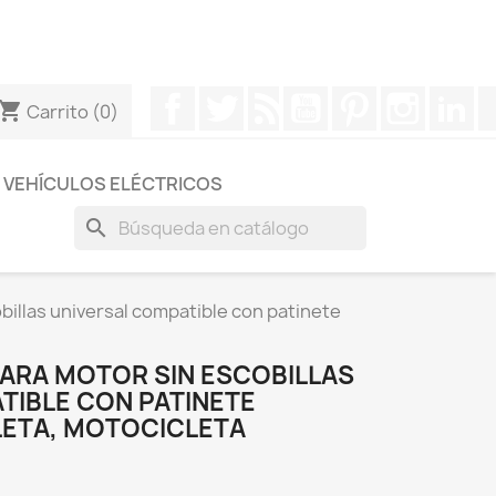
otros a través de Whatsapp para obtener una respuesta
Facebook
Twitter
Rss
YouTube
Pinterest
Instagr
Li
hopping_cart
Carrito
(0)
VEHÍCULOS ELÉCTRICOS
search
billas universal compatible con patinete
RA MOTOR SIN ESCOBILLAS
TIBLE CON PATINETE
LETA, MOTOCICLETA