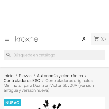
Si no has encontrado el producto que buscas o tienes
dudas sobre un producto en concreto tú puedes
contactar con nosotros a través de Whatsapp para
obtener una respuesta más rápida a tus consultas -->
Whatsapp +34 696403761
shopping_cart


(0)
search
Inicio
Piezas
Autonomía y electrónica
Controladores ESC
Controladoras originales
Minimotor para Dualtron Victor 60v 30A (versión
antigua y versión nueva)
NUEVO