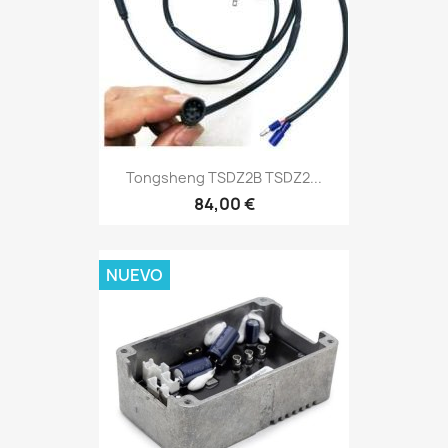
Tongsheng TSDZ2B TSDZ2...
84,00 €
NUEVO