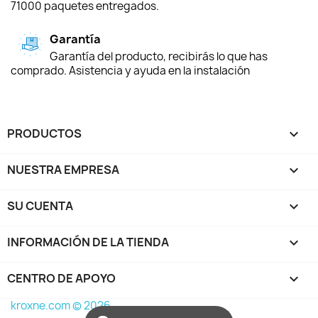
71000 paquetes entregados.
Garantía
Garantía del producto, recibirás lo que has
comprado. Asistencia y ayuda en la instalación
PRODUCTOS

NUESTRA EMPRESA

SU CUENTA

INFORMACIÓN DE LA TIENDA
keyboard_arrow_down
CENTRO DE APOYO

kroxne.com © 2026