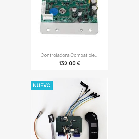
Controladora Compatible...
132,00 €
NUEVO