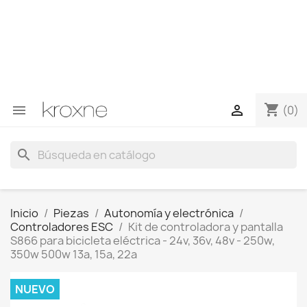
Si no has encontrado el producto que buscas o tienes
dudas sobre un producto en concreto tú puedes
contactar con nosotros a través de Whatsapp para
obtener una respuesta más rápida a tus consultas -->
Whatsapp +34 696403761
shopping_cart


(0)
search
Inicio
Piezas
Autonomía y electrónica
Controladores ESC
Kit de controladora y pantalla
S866 para bicicleta eléctrica - 24v, 36v, 48v - 250w,
350w 500w 13a, 15a, 22a
NUEVO