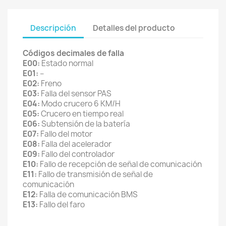
Descripción
Detalles del producto
Códigos decimales de falla
E00:
Estado normal
E01:
–
E02:
Freno
E03:
Falla del sensor PAS
E04:
Modo crucero 6 KM/H
E05:
Crucero en tiempo real
E06:
Subtensión de la batería
E07:
Fallo del motor
E08:
Falla del acelerador
E09:
Fallo del controlador
E10:
Fallo de recepción de señal de comunicación
E11:
Fallo de transmisión de señal de
comunicación
E12:
Falla de comunicación BMS
E13:
Fallo del faro