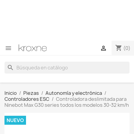
Si no has encontrado el producto que buscas o tienes
dudas sobre un producto en concreto tú puedes
contactar con nosotros a través de Whatsapp para
obtener una respuesta más rápida a tus consultas -->
Whatsapp +34 696403761
shopping_cart


(0)
search
Inicio
Piezas
Autonomía y electrónica
Controladores ESC
Controladora deslimitada para
Ninebot Max G30 series todos los modelos 30-32 km/h
NUEVO