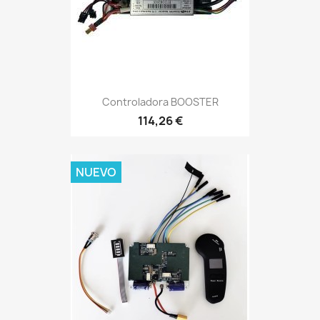
Controladora BOOSTER
114,26 €
NUEVO