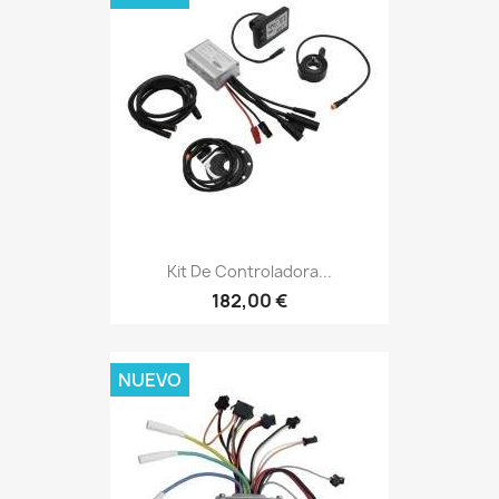
Kit De Controladora...
182,00 €
NUEVO