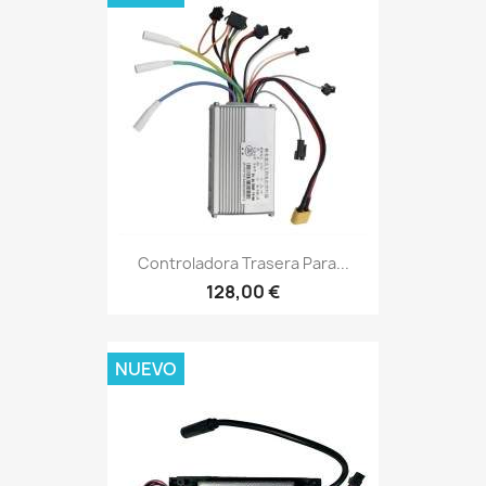
Controladora Trasera Para...
128,00 €
NUEVO