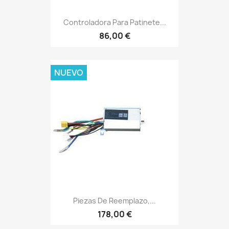
Controladora Para Patinete...
86,00 €
NUEVO
Piezas De Reemplazo,...
178,00 €