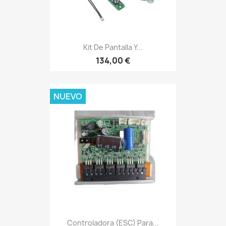
Kit De Pantalla Y...
134,00 €
NUEVO
Controladora (ESC) Para...