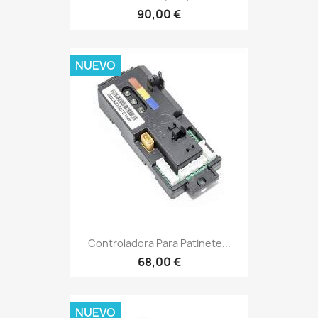
90,00 €
NUEVO
Controladora Para Patinete...
68,00 €
NUEVO