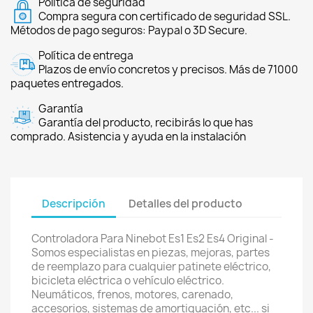
Política de seguridad
Compra segura con certificado de seguridad SSL.
Métodos de pago seguros: Paypal o 3D Secure.
Política de entrega
Plazos de envío concretos y precisos. Más de 71000
paquetes entregados.
Garantía
Garantía del producto, recibirás lo que has
comprado. Asistencia y ayuda en la instalación
Descripción
Detalles del producto
Controladora Para Ninebot Es1 Es2 Es4 Original -
Somos especialistas en piezas, mejoras, partes
de reemplazo para cualquier patinete eléctrico,
bicicleta eléctrica o vehículo eléctrico.
Neumáticos, frenos, motores, carenado,
accesorios, sistemas de amortiguación, etc... si