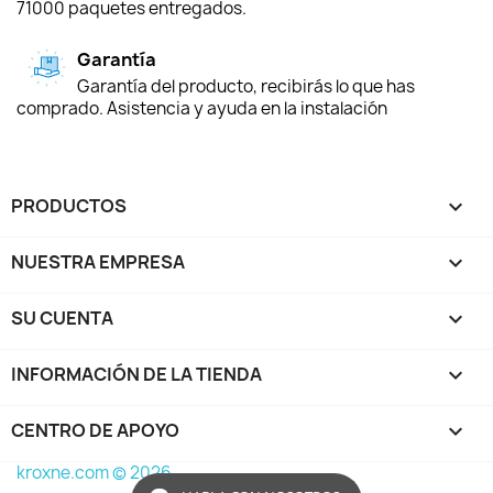
71000 paquetes entregados.
Garantía
Garantía del producto, recibirás lo que has
comprado. Asistencia y ayuda en la instalación
PRODUCTOS

NUESTRA EMPRESA

SU CUENTA

INFORMACIÓN DE LA TIENDA
keyboard_arrow_down
CENTRO DE APOYO

kroxne.com © 2026