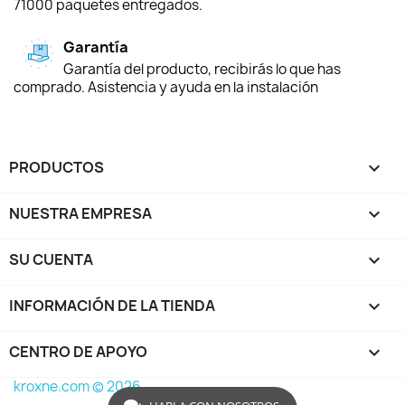
71000 paquetes entregados.
Garantía
Garantía del producto, recibirás lo que has
comprado. Asistencia y ayuda en la instalación
PRODUCTOS

NUESTRA EMPRESA

SU CUENTA

INFORMACIÓN DE LA TIENDA
keyboard_arrow_down
CENTRO DE APOYO

kroxne.com © 2026