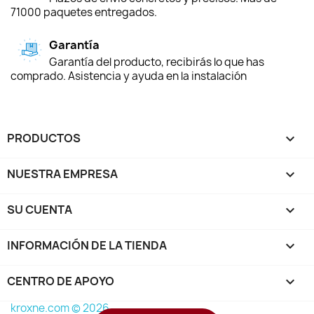
71000 paquetes entregados.
Garantía
Garantía del producto, recibirás lo que has
comprado. Asistencia y ayuda en la instalación
PRODUCTOS

NUESTRA EMPRESA

SU CUENTA

INFORMACIÓN DE LA TIENDA
keyboard_arrow_down
CENTRO DE APOYO

kroxne.com © 2026