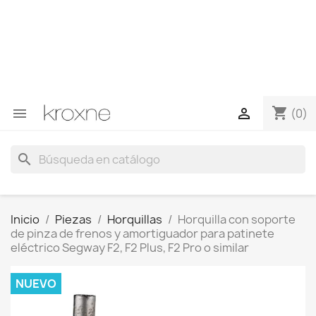
Si no has encontrado el producto que buscas o tienes
dudas sobre un producto en concreto tú puedes
contactar con nosotros a través de Whatsapp para
obtener una respuesta más rápida a tus consultas -->
Whatsapp +34 696403761
shopping_cart


(0)
search
Inicio
Piezas
Horquillas
Horquilla con soporte
de pinza de frenos y amortiguador para patinete
eléctrico Segway F2, F2 Plus, F2 Pro o similar
NUEVO