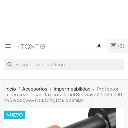
Si no has encontrado el producto que buscas o tienes
dudas sobre un producto en concreto tú puedes
contactar con nosotros a través de Whatsapp para
obtener una respuesta más rápida a tus consultas -->
Whatsapp +34 696403761
shopping_cart


(0)
search
Inicio
Accesorios
Impermeabilidad
Protector
impermeable para la pantalla del Segway F20, F25, F30,
F40 o Segway D18, D28, D38 o similar
NUEVO